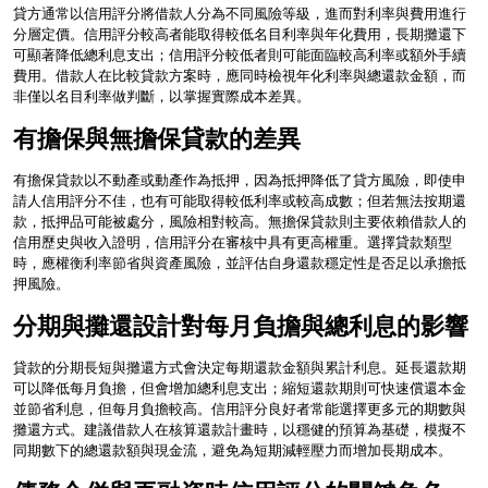
貸方通常以信用評分將借款人分為不同風險等級，進而對利率與費用進行
分層定價。信用評分較高者能取得較低名目利率與年化費用，長期攤還下
可顯著降低總利息支出；信用評分較低者則可能面臨較高利率或額外手續
費用。借款人在比較貸款方案時，應同時檢視年化利率與總還款金額，而
非僅以名目利率做判斷，以掌握實際成本差異。
有擔保與無擔保貸款的差異
有擔保貸款以不動產或動產作為抵押，因為抵押降低了貸方風險，即使申
請人信用評分不佳，也有可能取得較低利率或較高成數；但若無法按期還
款，抵押品可能被處分，風險相對較高。無擔保貸款則主要依賴借款人的
信用歷史與收入證明，信用評分在審核中具有更高權重。選擇貸款類型
時，應權衡利率節省與資產風險，並評估自身還款穩定性是否足以承擔抵
押風險。
分期與攤還設計對每月負擔與總利息的影響
貸款的分期長短與攤還方式會決定每期還款金額與累計利息。延長還款期
可以降低每月負擔，但會增加總利息支出；縮短還款期則可快速償還本金
並節省利息，但每月負擔較高。信用評分良好者常能選擇更多元的期數與
攤還方式。建議借款人在核算還款計畫時，以穩健的預算為基礎，模擬不
同期數下的總還款額與現金流，避免為短期減輕壓力而增加長期成本。