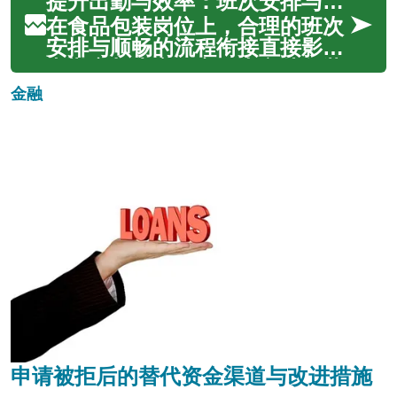
提升出勤与效率：班次安排与流程衔接的实施策略
术趋势等角度出发，系统梳理包
装线上的关键环节，包括包装与
在食品包装岗位上，合理的班次
装配、仓储与库存、卫生与危害
安排与顺畅的流程衔接直接影响
分析、检验与贴标、轮班与人体
出勤率与生产效率。本文从包装
工学、自动...
线衔接、物流接口、卫生合规、
金融
标签追溯、自动化与人体工程学
六个维度出发，提出可操作的实
施策略，帮助企业在保障质量与
合规的前提下，优化
workflow、提...
申请被拒后的替代资金渠道与改进措施