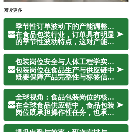
阅读更多
季节性订单波动下的产能调整策略
在食品包装行业，订单具有明显
的季节性波动特点，这对产能规
划、质量控制和运营成本带来挑
战。有效的产能调整策略需要在
包装岗位安全与人体工程学实践清单
保证包装（packaging）与卫生
（hygiene）标准的前提下，兼
包装岗位在食品生产与供应链中
顾物流（logistics）通路、装配
既要保障产品完整性与标签信息
（assemb...
准确，又要兼顾员工健康、操作
效率与合规要求。本文面向包装
全球视角：食品包装岗位的核心职责与日常流程
线管理者与一线员工，提供系统
化且可执行的实践清单，涵盖包
在全球食品供应链中，食品包装
装与贴标、卫生与消毒、自动化
岗位既承担操作性任务，也承担
与产能优化、人体工程学与职业
合规与记录职责。本文从岗位职
安全、合规...
责、日常流程、跨部门协作与技