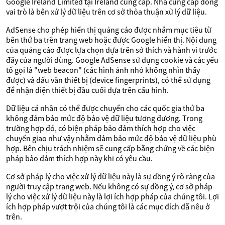
Google Ireland Limited tại Ireland cung cấp. Nhà cung cấp đóng
vai trò là bên xử lý dữ liệu trên cơ sở thỏa thuận xử lý dữ liệu.
AdSense cho phép hiển thị quảng cáo được nhắm mục tiêu từ
bên thứ ba trên trang web hoặc được Google hiển thị. Nội dung
của quảng cáo được lựa chọn dựa trên sở thích và hành vi trước
đây của người dùng. Google AdSense sử dụng cookie và các yếu
tố gọi là "web beacon" (các hình ảnh nhỏ không nhìn thấy
được) và dấu vân thiết bị (device fingerprints), có thể sử dụng
để nhận diện thiết bị đầu cuối dựa trên cấu hình.
Dữ liệu cá nhân có thể được chuyển cho các quốc gia thứ ba
không đảm bảo mức độ bảo vệ dữ liệu tương đương. Trong
trường hợp đó, có biện pháp bảo đảm thích hợp cho việc
chuyển giao như vậy nhằm đảm bảo mức độ bảo vệ dữ liệu phù
hợp. Bên chịu trách nhiệm sẽ cung cấp bằng chứng về các biện
pháp bảo đảm thích hợp này khi có yêu cầu.
Cơ sở pháp lý cho việc xử lý dữ liệu này là sự đồng ý rõ ràng của
người truy cập trang web. Nếu không có sự đồng ý, cơ sở pháp
lý cho việc xử lý dữ liệu này là lợi ích hợp pháp của chúng tôi. Lợi
ích hợp pháp vượt trội của chúng tôi là các mục đích đã nêu ở
trên.