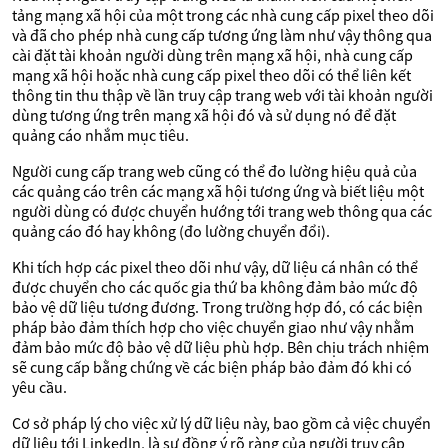
tảng mạng xã hội của một trong các nhà cung cấp pixel theo dõi
và đã cho phép nhà cung cấp tương ứng làm như vậy thông qua
cài đặt tài khoản người dùng trên mạng xã hội, nhà cung cấp
mạng xã hội hoặc nhà cung cấp pixel theo dõi có thể liên kết
thông tin thu thập về lần truy cập trang web với tài khoản người
dùng tương ứng trên mạng xã hội đó và sử dụng nó để đặt
quảng cáo nhắm mục tiêu.
Người cung cấp trang web cũng có thể đo lường hiệu quả của
các quảng cáo trên các mạng xã hội tương ứng và biết liệu một
người dùng có được chuyển hướng tới trang web thông qua các
quảng cáo đó hay không (đo lường chuyển đổi).
Khi tích hợp các pixel theo dõi như vậy, dữ liệu cá nhân có thể
được chuyển cho các quốc gia thứ ba không đảm bảo mức độ
bảo vệ dữ liệu tương đương. Trong trường hợp đó, có các biện
pháp bảo đảm thích hợp cho việc chuyển giao như vậy nhằm
đảm bảo mức độ bảo vệ dữ liệu phù hợp. Bên chịu trách nhiệm
sẽ cung cấp bằng chứng về các biện pháp bảo đảm đó khi có
yêu cầu.
Cơ sở pháp lý cho việc xử lý dữ liệu này, bao gồm cả việc chuyển
dữ liệu tới LinkedIn, là sự đồng ý rõ ràng của người truy cập