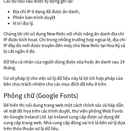
Các dữ liệu sau được tự động ghi lại:
Địa chỉ IP ở dạng đã được ẩn danh,
Phiên bản trình duyệt
Vị trí địa lý.
Chúng tôi chỉ sử dụng New Relic với chức năng ẩn danh địa chỉ
IP được kích hoạt. Chỉ trong những trường hợp ngoại lệ, địa chỉ
IP đầy đủ mới được truyền đến máy chủ New Relic tại Hoa Kỳ và
bị cắt ngắn ở đó.
Dữ liệu cá nhân của người dùng được xóa hoặc ẩn danh sau 14
tháng.
Cơ sở pháp lý cho việc xử lý dữ liệu này là lợi ích hợp pháp của
bên chịu trách nhiệm cho các mục đích đã nêu ở trên.
Phông chữ (Google Fonts)
Để hiển thị nội dung trang web một cách chính xác và hấp dẫn
về mặt đồ họa trên các trình duyệt, thư viện phông Web Fonts
do Google Ireland Ltd. tại Ireland cung cấp được sử dụng để
cung cấp trang web. Nhà cung cấp đóng vai trò là bên xử lý dựa
trên thỏa thuận xử lý dữ liệu.