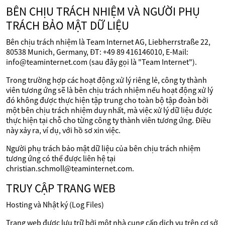
BÊN CHỊU TRÁCH NHIỆM VÀ NGƯỜI PHỤ
TRÁCH BẢO MẬT DỮ LIỆU
Bên chịu trách nhiệm là Team Internet AG, Liebherrstraße 22,
80538 Munich, Germany, ĐT: +49 89 416146010, E-Mail:
info@teaminternet.com (sau đây gọi là "Team Internet").
Trong trường hợp các hoạt động xử lý riêng lẻ, công ty thành
viên tương ứng sẽ là bên chịu trách nhiệm nếu hoạt động xử lý
đó không được thực hiện tập trung cho toàn bộ tập đoàn bởi
một bên chịu trách nhiệm duy nhất, mà việc xử lý dữ liệu được
thực hiện tại chỗ cho từng công ty thành viên tương ứng. Điều
này xảy ra, ví dụ, với hồ sơ xin việc.
Người phụ trách bảo mật dữ liệu của bên chịu trách nhiệm
tương ứng có thể được liên hệ tại
christian.schmoll@teaminternet.com.
TRUY CẬP TRANG WEB
Hosting và Nhật ký (Log Files)
Trang web được lưu trữ bởi một nhà cung cấp dịch vụ trên cơ sở