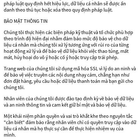
pháp luật quy định hết hiệu lực, dữ liệu cá nhân sẽ được ẩn
danh theo thủ tục hoặc xóa theo quy định pháp luật.
BẢO MẬT THÔNG TIN
Chúng tôi thực hiện các biện pháp kỹ thuật và tổ chức phù hợp
theo trình độ hiện đại nhằm đảm bảo mức độ bảo vệ cho dữ
liệu cá nhân mà chúng tôi xử lý tương ứng với rủi ro của từng
hoạt động xử lý và để bảo vệ dữ liệu khỏi việc thao túng, mất
mát, hủy hoại do vô ý hoặc cố ý hoặc truy cập trái phép.
Trang web của chúng tôi sử dụng mã hóa SSL vì lý do an ninh và
để bảo vệ việc truyền các nội dung nhạy cảm, chẳng hạn như
đơn đặt hàng, yêu cầu hoặc dữ liệu thanh toán mà bạn gửi cho
chúng tôi.
Nhân viên của chúng tôi được đào tạo định kỳ về bảo vệ dữ liệu
và an ninh thông tin và cam kết giữ bí mật và bảo vệ dữ liệu.
Một khái niệm phân quyền và vai trò khắt khe theo nguyên tắc
"cần biết" đảm bảo rằng nhân viên chỉ có quyền truy cập vào dữ
liệu cá nhân mà họ thực sự cần để thực hiện nhiệm vụ của
mình.