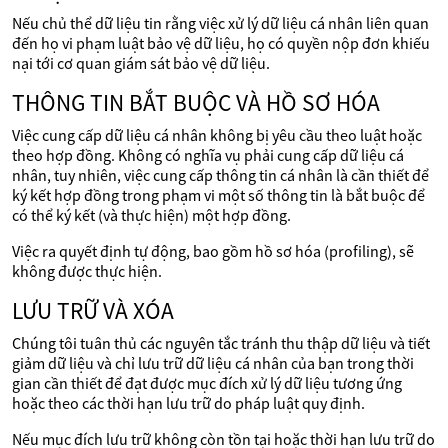
Nếu chủ thể dữ liệu tin rằng việc xử lý dữ liệu cá nhân liên quan
đến họ vi phạm luật bảo vệ dữ liệu, họ có quyền nộp đơn khiếu
nại tới cơ quan giám sát bảo vệ dữ liệu.
THÔNG TIN BẮT BUỘC VÀ HỒ SƠ HÓA
Việc cung cấp dữ liệu cá nhân không bị yêu cầu theo luật hoặc
theo hợp đồng. Không có nghĩa vụ phải cung cấp dữ liệu cá
nhân, tuy nhiên, việc cung cấp thông tin cá nhân là cần thiết để
ký kết hợp đồng trong phạm vi một số thông tin là bắt buộc để
có thể ký kết (và thực hiện) một hợp đồng.
Việc ra quyết định tự động, bao gồm hồ sơ hóa (profiling), sẽ
không được thực hiện.
LƯU TRỮ VÀ XÓA
Chúng tôi tuân thủ các nguyên tắc tránh thu thập dữ liệu và tiết
giảm dữ liệu và chỉ lưu trữ dữ liệu cá nhân của bạn trong thời
gian cần thiết để đạt được mục đích xử lý dữ liệu tương ứng
hoặc theo các thời hạn lưu trữ do pháp luật quy định.
Nếu mục đích lưu trữ không còn tồn tại hoặc thời hạn lưu trữ do