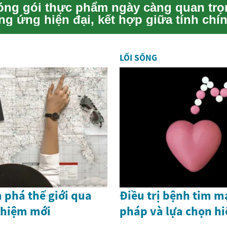
ng gói thực phẩm ngày càng quan trọ
ng ứng hiện đại, kết hợp giữa tính chín
.
LỐI SỐNG
 phá thế giới qua
Điều trị bệnh tim 
ghiệm mới
pháp và lựa chọn h