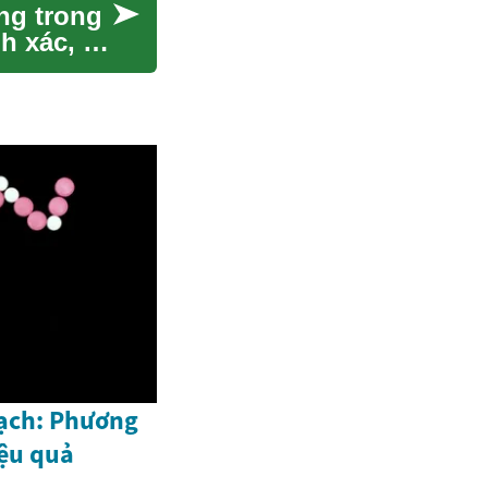
ng trong
h xác, an
mạch: Phương
iệu quả