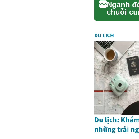
Ngành đó
chuỗi cu
toàn vệ ..
DU LỊCH
Du lịch: Khám
những trải n