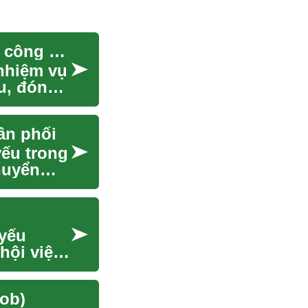
Công việc đóng gói thực phẩm: hướng dẫn cho công nhân và nghề nghiệp
nhiệm vụ
ệu, đóng
ân phối
yếu trong
huyển
 yếu
hội việc
ob)