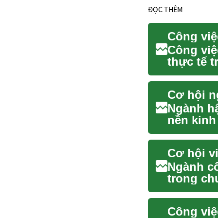
ĐỌC THÊM
Công việ
thực tế t
gói, dán.
Cơ hội n
Ngành hậ
nền kinh
thông suố
Cơ hội v
Ngành cô
trong ch
làm trên 
Công việ