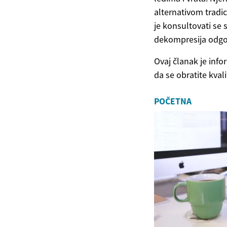
alternativom tradi
je konsultovati se 
dekompresija odgov
Ovaj članak je inf
da se obratite kva
POČETNA