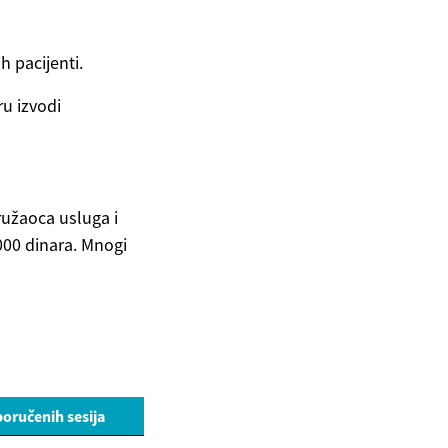
h pacijenti.
u izvodi
ružaoca usluga i
000 dinara. Mnogi
poručenih sesija