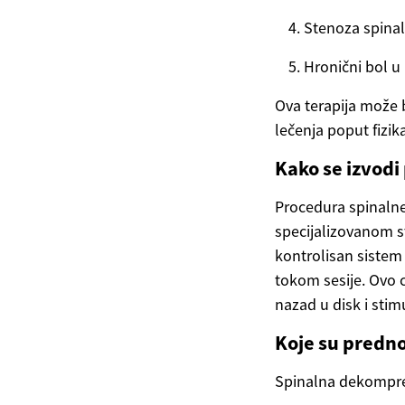
Stenoza spina
Hronični bol u 
Ova terapija može 
lečenja poput fizik
Kako se izvod
Procedura spinalne
specijalizovanom st
kontrolisan sistem
tokom sesije. Ovo 
nazad u disk i stim
Koje su predno
Spinalna dekompres