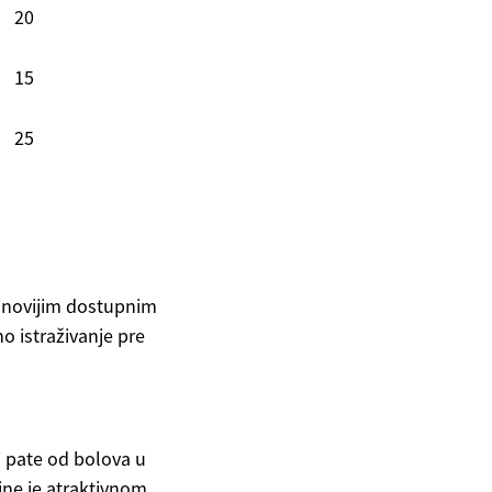
20
15
25
jnovijim dostupnim
 istraživanje pre
i pate od bolova u
ine je atraktivnom