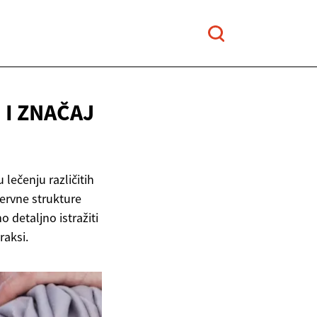
I ZNAČAJ
 lečenju različitih
nervne strukture
 detaljno istražiti
raksi.