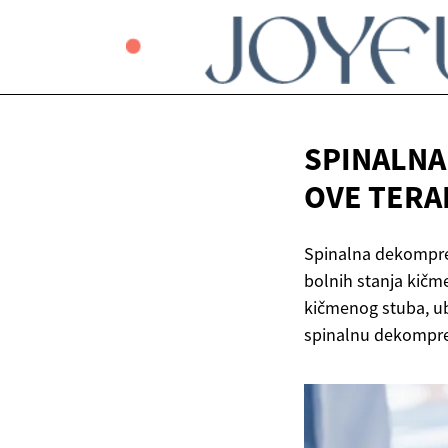
SPINALNA
OVE
TERA
Spinalna dekompresi
bolnih stanja kičme
kičmenog stuba, ubl
spinalnu dekompres