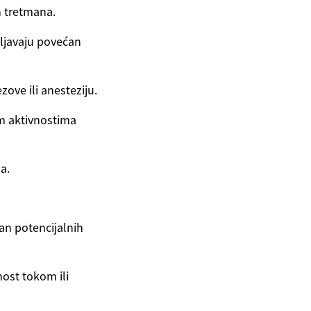
n tretmana.
vljavaju povećan
ove ili anesteziju.
m aktivnostima
a.
an potencijalnih
nost tokom ili