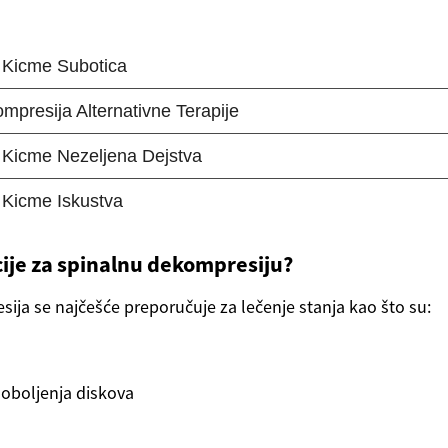
cije za spinalnu dekompresiju?
ija se najčešće preporučuje za lečenje stanja kao što su:
oboljenja diskova