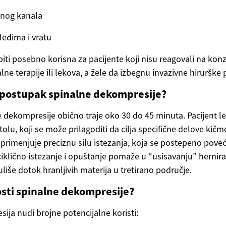
lnog kanala
leđima i vratu
biti posebno korisna za pacijente koji nisu reagovali na ko
alne terapije ili lekova, a žele da izbegnu invazivne hirurške
i postupak spinalne dekompresije?
 dekompresije obično traje oko 30 do 45 minuta. Pacijent le
olu, koji se može prilagoditi da cilja specifične delove kičm
 primenjuje preciznu silu istezanja, koja se postepeno pove
ciklično istezanje i opuštanje pomaže u “usisavanju” hernir
uliše dotok hranljivih materija u tretirano područje.
sti spinalne dekompresije?
ija nudi brojne potencijalne koristi: