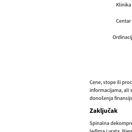
Klinika
Centar
Ordinaci
Cene, stope ili pr
informacijama, ali
donošenja finansij
Zaključak
Spinalna dekompres
leđima i vrata. Nje