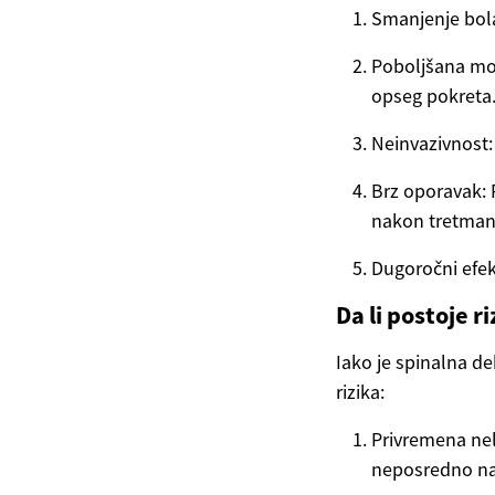
Smanjenje bola
Poboljšana mob
opseg pokreta
Neinvazivnost: 
Brz oporavak: 
nakon tretman
Dugoročni efek
Da li postoje ri
Iako je spinalna de
rizika:
Privremena nel
neposredno na