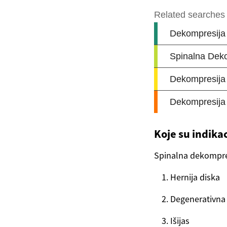
Koje su indika
Spinalna dekompres
Hernija diska
Degenerativna 
Išijas