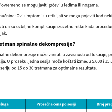
 Povremeno se mogu javiti grčevi u leđima ili nogama.
 mučnina: Ovi simptomi su retki, ali se mogu pojaviti kod neki
i da su ozbiljne komplikacije izuzetno retke kada procedur
jak.
tretman spinalne dekompresije?
alne dekompresije može varirati u zavisnosti od lokacije, p
ija. U proseku, jedna sesija može koštati između 5.000 i 15.
 seriju od 15 do 30 tretmana za optimalne rezultate.
sluga
Prosečna cena po sesiji
Broj pre