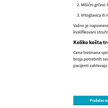
Mišićni grčevi:
Vrtoglavica ili
Važno je napomenut
kvalifikovani stručn
Koliko košta 
Cena tretmana spin
broja potrebnih ses
pacijenti zahtevaju
Pružalac u