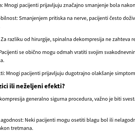
: Mnogi pacijenti prijavljuju značajno smanjenje bola nako
ilnost: Smanjenjem pritiska na nerve, pacijenti često doži
.
Za razliku od hirurgije, spinalna dekompresija ne zahteva rez
Pacijenti se obično mogu odmah vratiti svojim svakodnevni
a.
ti: Mnogi pacijenti prijavljuju dugotrajno olakšanje simptom
zici ili neželjeni efekti?
kompresija generalno sigurna procedura, važno je biti svest
agodnost: Neki pacijenti mogu osetiti blagu bol ili nelagod
kon tretmana.