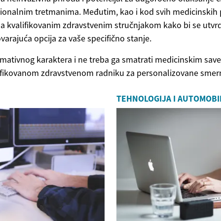
cionalnim tretmanima. Međutim, kao i kod svih medicinskih
sa kvalifikovanim zdravstvenim stručnjakom kako bi se utvrdi
arajuća opcija za vaše specifično stanje.
ormativnog karaktera i ne treba ga smatrati medicinskim sa
lifikovanom zdravstvenom radniku za personalizovane smerni
TEHNOLOGIJA I AUTOMOBI