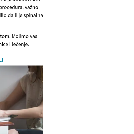
 procedura, važno
lo da li je spinalna
vetom. Molimo vas
ce i lečenje.
LI