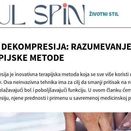
ŽIVOTNI STIL
 DEKOMPRESIJA: RAZUMEVANJE 
PIJSKE METODE
ja je inovativna terapijska metoda koja se sve više koristi u
. Ova neinvazivna tehnika ima za cilj da smanji pritisak na 
ažavajući bol i poboljšavajući funkciju. U ovom članku ćemo
iju, njene prednosti i primenu u savremenoj medicinskoj p