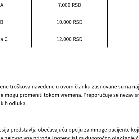
 A
7.000 RSD
 B
10.000 RSD
ja C
12.000 RSD
ocene troškova navedene u ovom članku zasnovane su na na
 se mogu promeniti tokom vremena. Preporučuje se nezavisno
skih odluka.
ija predstavlja obećavajuću opciju za mnoge pacijente koj
na neinvazivna priroda i potencijal za dugoročno olakšanje č