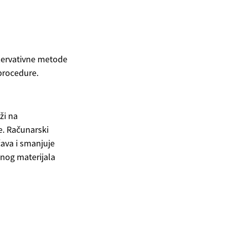
nzervativne metode
 procedure.
ži na
e. Računarski
ćava i smanjuje
anog materijala