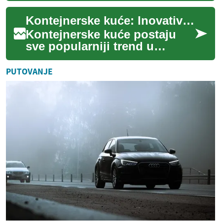
širom sveta. Ove jedinstvene
Kontejnerske kuće: Inovativni pristup stanovanju
građevine...
Kontejnerske kuće postaju
sve popularniji trend u
arhitekturi i građevinarstvu
širom sveta. Ove jedinstvene
PUTOVANJE
građevine...