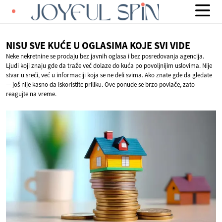
NISU SVE KUĆE U OGLASIMA KOJE
SVI VIDE
Neke nekretnine se prodaju bez javnih oglasa i bez posredovanja agencija.
Ljudi koji znaju gde da traže već dolaze do kuća po povoljnijim uslovima. Nije
stvar u sreći, već u informaciji koja se ne deli svima. Ako znate gde da gledate
— još nije kasno da iskoristite priliku. Ove ponude se brzo povlače, zato
reagujte na vreme.