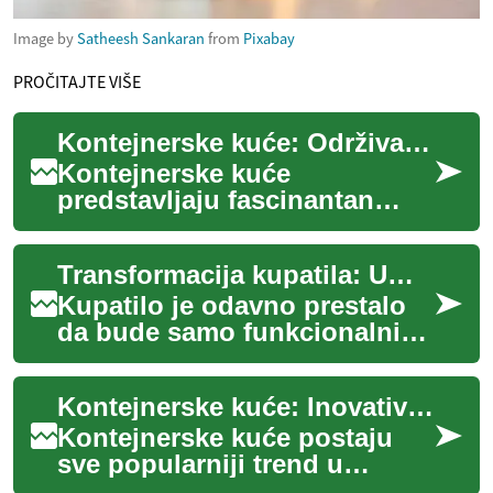
Image by
Satheesh Sankaran
from
Pixabay
PROČITAJTE VIŠE
Kontejnerske kuće: Održiva i inovativna rešenja za stanovanje
Kontejnerske kuće
predstavljaju fascinantan
trend u savremenoj
arhitekturi koji kombinuje
Transformacija kupatila: Umetnost spa dizajna kod kuće
održivost, funkcionalnost i...
Kupatilo je odavno prestalo
da bude samo funkcionalni
prostor u našim domovima.
Ono je postalo oaza mira,
Kontejnerske kuće: Inovativno rešenje za moderno stanovanje
mesto za op...
Kontejnerske kuće postaju
sve popularniji trend u
arhitekturi i građevinarstvu