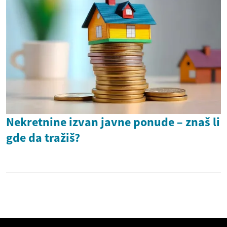
Nekretnine izvan javne ponude – znaš li
gde da tražiš?