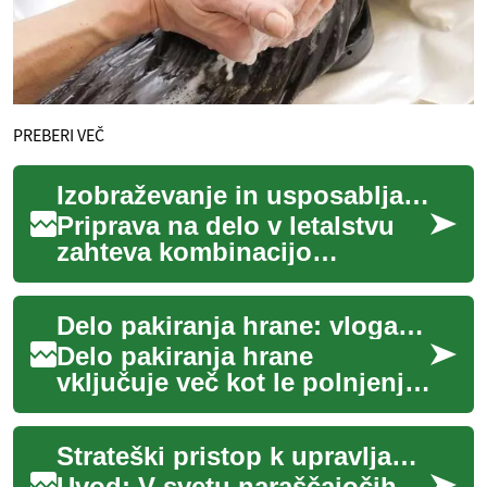
PREBERI VEČ
Izobraževanje in usposabljanje v letalstvu
Priprava na delo v letalstvu
zahteva kombinacijo
tehničnega znanja, praktičnih
izkušenj in regulativnega
Delo pakiranja hrane: vloga, veščine in možnosti v industriji
razumevanja....
Delo pakiranja hrane
vključuje več kot le polnjenje
embalaže; vključuje
spoštovanje higienskih
Strateški pristop k upravljanju z energijo v industriji
standardov, natančnost...
Uvod: V svetu naraščajočih