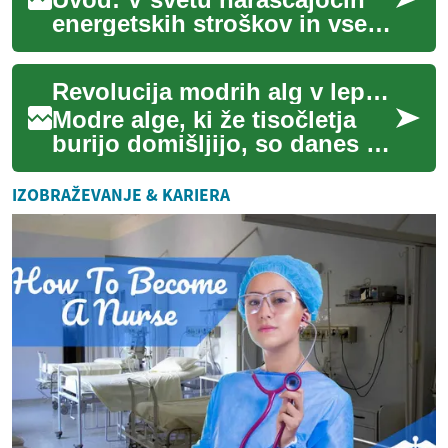
energetskih stroškov in vse
večje okoljske ozaveščenosti
postaja upravljanje z energijo
Revolucija modrih alg v lepotni industriji
kl...
Modre alge, ki že tisočletja
burijo domišljijo, so danes v
središču revolucije v lepotni
industriji. Te drobne vodne ...
IZOBRAŽEVANJE & KARIERA