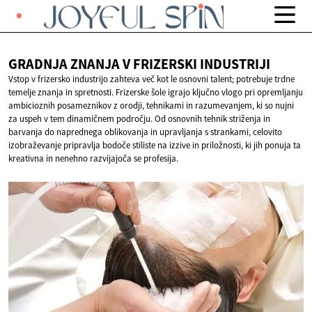
GRADNJA ZNANJA V
FRIZERSKI INDUSTRIJI
Vstop v frizersko industrijo zahteva več kot le osnovni talent; potrebuje trdne
temelje znanja in spretnosti. Frizerske šole igrajo ključno vlogo pri opremljanju
ambicioznih posameznikov z orodji, tehnikami in razumevanjem, ki so nujni
za uspeh v tem dinamičnem področju. Od osnovnih tehnik striženja in
barvanja do naprednega oblikovanja in upravljanja s strankami, celovito
izobraževanje pripravlja bodoče stiliste na izzive in priložnosti, ki jih ponuja ta
kreativna in nenehno razvijajoča se profesija.