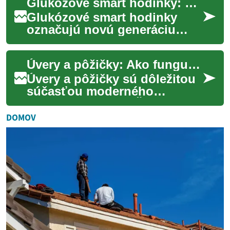
Glukózové smart hodinky: ako fungujú a čo očakávať
rehabilitácie...
Glukózové smart hodinky
označujú novú generáciu
nositeľných zariadení, ktoré
sa snažia zjednodušiť
Úvery a pôžičky: Ako fungujú a čo je potrebné vedieť
sledovanie hladiny...
Úvery a pôžičky sú dôležitou
súčasťou moderného
finančného sveta. Či už
potrebujete financovať väčší
DOMOV
nákup, prekonať ...