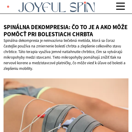
SPINÁLNA DEKOMPRESIA: ČO TO JE A AKO MÔŽE
POMÔCŤ PRI
BOLESTIACH CHRBTA
Spinálna dekompresia je neinvazívna liečebná metóda, ktorá sa čoraz
častejšie používa na zmiernenie bolestí chrbta a zlepšenie celkového stavu
chrbtice. Táto terapia využíva jemné natiahnutie chrbtice, čím sa vytvárajú
mikropohyby medzi stavcami. Tieto mikropohyby pomáhajú znížiť tlak na
nervové korene a medzistavcové platničky, čo môže viesť k úľave od bolesti a
zlepšeniu mobility.