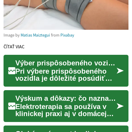
Image by
Matias Maiztegui
from
Pixabay
ČÍTAŤ VIAC
Výber prispôsobeného vozidla: čo zvážiť pred kúpou
Pri výbere prispôsobeného
vozidla je dôležité posúdiť
fyzické potreby, plánované
použitie a prostredie, v
Výskum a dôkazy: čo naznačujú štúdie o elektroterapii
ktorom bude...
Elektroterapia sa používa v
klinickej praxi aj v domácej
starostlivosti na zmiernenie
bolesti a podporu