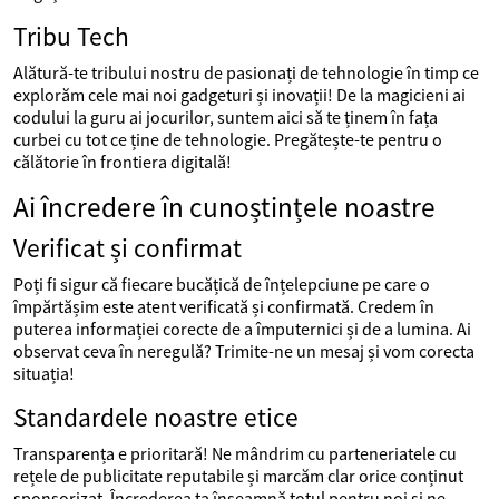
Tribu Tech
Alătură-te tribului nostru de pasionați de tehnologie în timp ce
explorăm cele mai noi gadgeturi și inovații! De la magicieni ai
codului la guru ai jocurilor, suntem aici să te ținem în fața
curbei cu tot ce ține de tehnologie. Pregătește-te pentru o
călătorie în frontiera digitală!
Ai încredere în cunoștințele noastre
Verificat și confirmat
Poți fi sigur că fiecare bucățică de înțelepciune pe care o
împărtășim este atent verificată și confirmată. Credem în
puterea informației corecte de a împuternici și de a lumina. Ai
observat ceva în neregulă? Trimite-ne un mesaj și vom corecta
situația!
Standardele noastre etice
Transparența e prioritară! Ne mândrim cu parteneriatele cu
rețele de publicitate reputabile și marcăm clar orice conținut
sponsorizat. Încrederea ta înseamnă totul pentru noi și ne