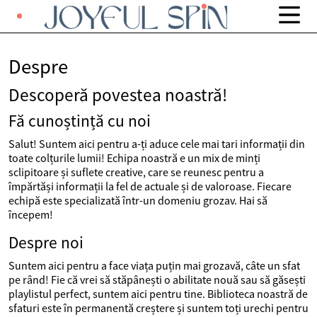
Despre
Descoperă povestea noastră!
Fă cunoștință cu noi
Salut! Suntem aici pentru a-ți aduce cele mai tari informații din
toate colțurile lumii! Echipa noastră e un mix de minți
sclipitoare și suflete creative, care se reunesc pentru a
împărtăși informații la fel de actuale și de valoroase. Fiecare
echipă este specializată într-un domeniu grozav. Hai să
începem!
Despre noi
Suntem aici pentru a face viața puțin mai grozavă, câte un sfat
pe rând! Fie că vrei să stăpânești o abilitate nouă sau să găsești
playlistul perfect, suntem aici pentru tine. Biblioteca noastră de
sfaturi este în permanentă creștere și suntem toți urechi pentru