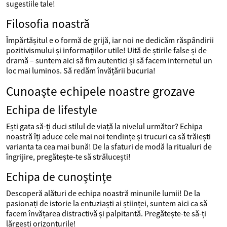
sugestiile tale!
Filosofia noastră
Împărtășitul e o formă de grijă, iar noi ne dedicăm răspândirii
pozitivismului și informațiilor utile! Uită de știrile false și de
dramă – suntem aici să fim autentici și să facem internetul un
loc mai luminos. Să redăm învățării bucuria!
Cunoaște echipele noastre grozave
Echipa de lifestyle
Ești gata să-ți duci stilul de viață la nivelul următor? Echipa
noastră îți aduce cele mai noi tendințe și trucuri ca să trăiești
varianta ta cea mai bună! De la sfaturi de modă la ritualuri de
îngrijire, pregătește-te să strălucești!
Echipa de cunoștințe
Descoperă alături de echipa noastră minunile lumii! De la
pasionați de istorie la entuziaști ai științei, suntem aici ca să
facem învățarea distractivă și palpitantă. Pregătește-te să-ți
lărgești orizonturile!