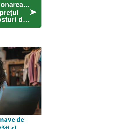
Ghid pentru oferte auto: finanțare, credit și gestionarea datoriilor
prețul
osturi de
 nave de
ăți și