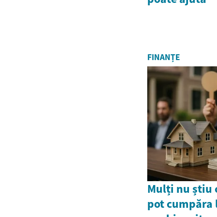
FINANȚE
Mulți nu știu 
pot cumpăra l