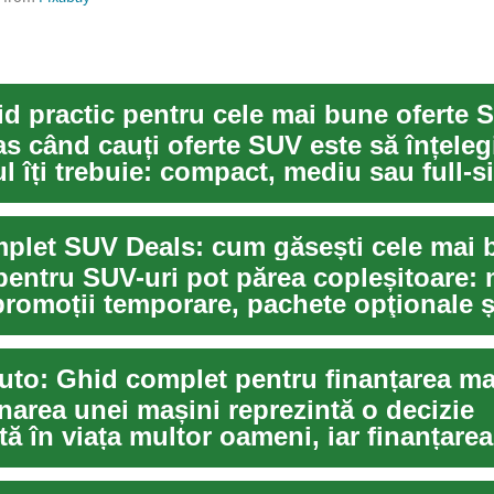
id practic pentru cele mai bune oferte 
s când cauți oferte SUV este să înțelegi
l îți trebuie: compact, mediu sau full-si
 pentru SUV-uri pot părea copleșitoare:
 promoții temporare, pachete opţionale ș
de...
uto: Ghid complet pentru finanțarea maș
narea unei mașini reprezintă o decizie
ă în viața multor oameni, iar finanțarea
...