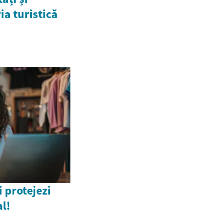
ia turistică
 protejezi
l!