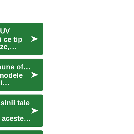
SUV
 ce tip
ze,
Ghid complet SUV Deals: cum găsești cele mai bune oferte
 modele
i
inii tale
 acestei