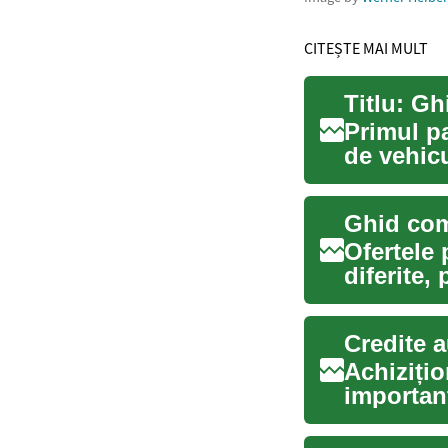
CITEȘTE MAI MULT
Titlu: Gh
Primul pa
de vehicu
alimen...
Ofertele
diferite,
variante 
Credite a
Achizițio
important
achiziții p