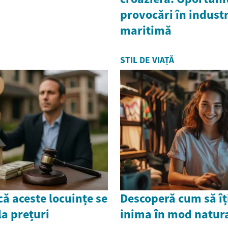
provocări în industr
maritimă
STIL DE VIAȚĂ
că aceste locuințe se
Descoperă cum să îți
a prețuri
inima în mod natura