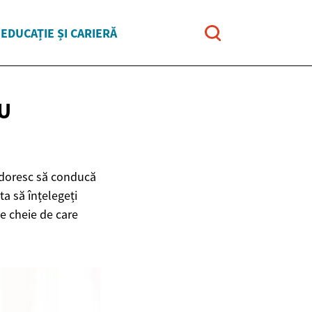
EDUCAȚIE ȘI CARIERĂ
U
e doresc să conducă
ta să înțelegeți
e cheie de care