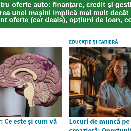
ea unei mașini implică mai mult decât 
unt oferte (car deals), opțiuni de loan, c
EDUCAȚIE ȘI CARIERĂ
: Ce este și cum vă
Locuri de muncă pe
croazieră: Oportunit