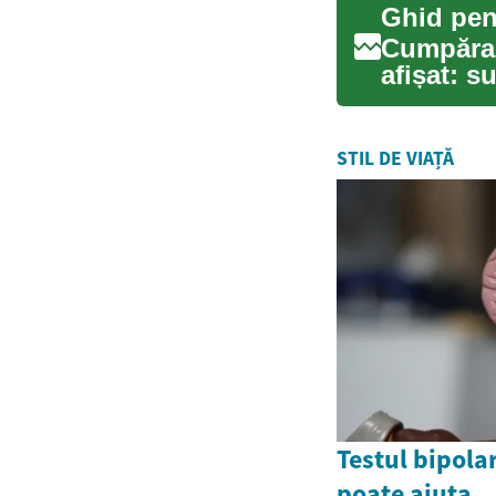
Cumpărar
afișat: s
fin...
STIL DE VIAȚĂ
Testul bipolar
poate ajuta