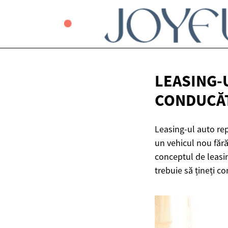
LEASING-
CONDUCĂT
Leasing-ul auto re
un vehicul nou fără 
conceptul de leasin
trebuie să țineți c