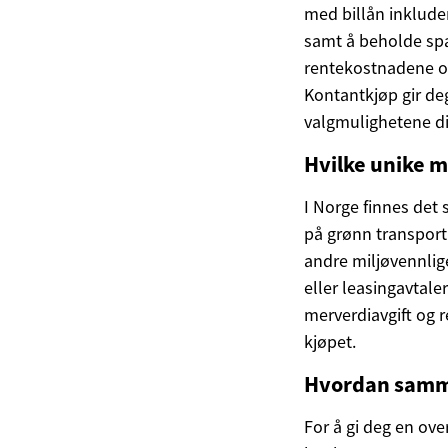
med billån inkludere
samt å beholde spa
rentekostnadene ove
Kontantkjøp gir de
valgmulighetene di
Hvilke unike mu
I Norge finnes det 
på grønn transport.
andre miljøvennlig
eller leasingavtaler
merverdiavgift og r
kjøpet.
Hvordan samme
For å gi deg en ove