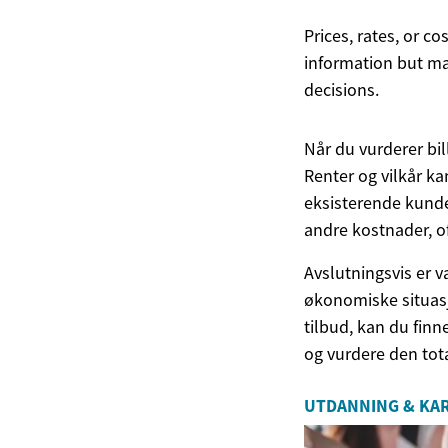
Prices, rates, or c
information but ma
decisions.
Når du vurderer bil
Renter og vilkår kan
eksisterende kunde
andre kostnader, o
Avslutningsvis er v
økonomiske situasj
tilbud, kan du finn
og vurdere den tot
UTDANNING & KA