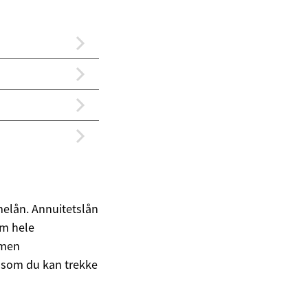
mmelån. Annuitetslån
om hele
 men
 som du kan trekke