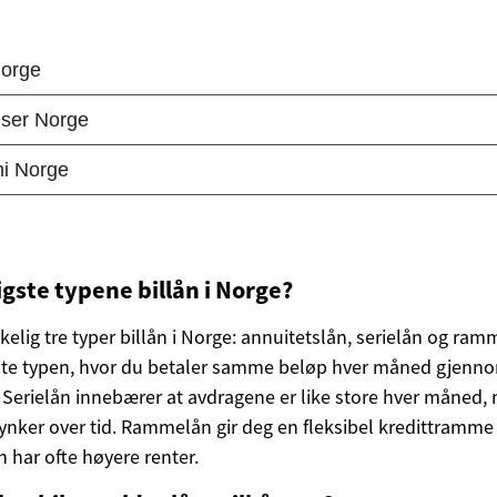
igste typene billån i Norge?
elig tre typer billån i Norge: annuitetslån, serielån og ra
dte typen, hvor du betaler samme beløp hver måned gjenn
 Serielån innebærer at avdragene er like store hver måned,
nker over tid. Rammelån gir deg en fleksibel kredittramme
 har ofte høyere renter.