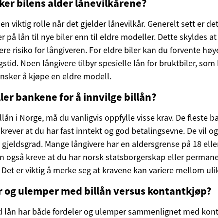
er bilens alder lånevilkårene?
 en viktig rolle når det gjelder lånevilkår. Generelt sett er de
 på lån til nye biler enn til eldre modeller. Dette skyldes at
ere risiko for långiveren. For eldre biler kan du forvente høy
stid. Noen långivere tilbyr spesielle lån for bruktbiler, som
ønsker å kjøpe en eldre modell.
ller bankene for å innvilge billån?
illån i Norge, må du vanligvis oppfylle visse krav. De fleste 
 krever at du har fast inntekt og god betalingsevne. De vil o
 gjeldsgrad. Mange långivere har en aldersgrense på 18 eller
n også kreve at du har norsk statsborgerskap eller perman
 Det er viktig å merke seg at kravene kan variere mellom uli
r og ulemper med billån versus kontantkjøp?
ed lån har både fordeler og ulemper sammenlignet med kont