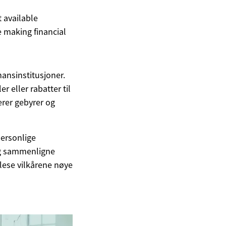
t available
 making financial
nansinstitusjoner.
r eller rabatter til
rer gebyrer og
personlige
 og sammenligne
 lese vilkårene nøye