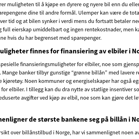
r muligheten til å kjøpe en dyrere og nyere bil enn du ellers 
repengene dine til andre formål. Ulemper kan være de tota
r tid og at bilen synker i verdi mens du fortsatt betaler ne
g full eierskap umiddelbart og ingen rentekostnader, men 
ne hvis du har begrenset med sparepenger.
ligheter finnes for finansiering av elbiler i N
spesielle finansieringsmuligheter for elbiler, noe som gjens
 Mange banker tilbyr gunstige “grønne billån” med lavere re
e kjøretøy. Noen kommuner og energiselskaper har også eg
 for elbiler. I tillegg kan du dra nytte av statlige insentiver s
eduserte avgifter ved kjøp av elbil, noe som kan gjøre det le
nligner de største bankene seg på billån i N
rsikt over billånstilbud i Norge, har vi sammenlignet noen a