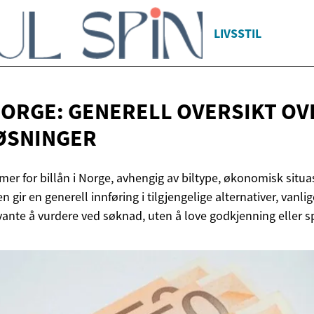
LIVSSTIL
 NORGE: GENERELL OVERSIKT OV
ØSNINGER
rmer for billån i Norge, avhengig av biltype, økonomisk situ
n gir en generell innføring i tilgjengelige alternativer, vanli
ante å vurdere ved søknad, uten å love godkjenning eller spe