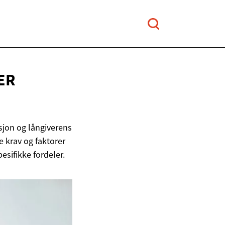
ER
asjon og långiverens
ge krav og faktorer
sifikke fordeler.