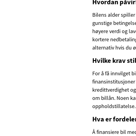
Hvordan påvirk
Bilens alder spiller
gunstige betingelser
høyere verdi og lav
kortere nedbetaling
alternativ hvis du 
Hvilke krav sti
For å få innvilget b
finansinstitusjoner
kredittverdighet og
om billån. Noen ka
oppholdstillatelse.
Hva er fordele
Å finansiere bil m