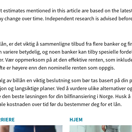
ost estimates mentioned in this article are based on the lates
y change over time. Independent research is advised before
lån, er det viktig å sammenligne tilbud fra flere banker og fi
 variere betydelig, og noen banker kan tilby spesielle fordele
r. Vær oppmerksom på at den effektive renten, som inklude
fte er høyere enn den nominelle renten som oppgis.
alg av billån en viktig beslutning som bør tas basert på din 
on og langsiktige planer. Ved å vurdere ulike alternativer
e den beste løsningen for din bilfinansiering i Norge. Husk å
ale kostnaden over tid før du bestemmer deg for et lån.
RRIERE
HJEM