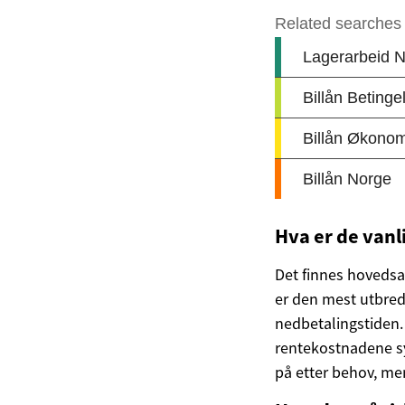
Hva er de vanl
Det finnes hovedsak
er den mest utbre
nedbetalingstiden.
rentekostnadene sy
på etter behov, men