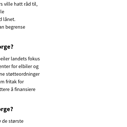
ville hatt råd til,
le
d lånet.
kan begrense
orge?
peiler landets fokus
nter for elbiler og
ne støtteordninger
om fritak for
ttere å finansiere
orge?
v de største