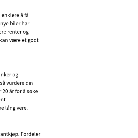
t enklere å få
 nye biler har
ere renter og
 kan være et godt
banker og
gså vurdere din
 20 år for å søke
ent
ke långivere.
antkjøp. Fordeler