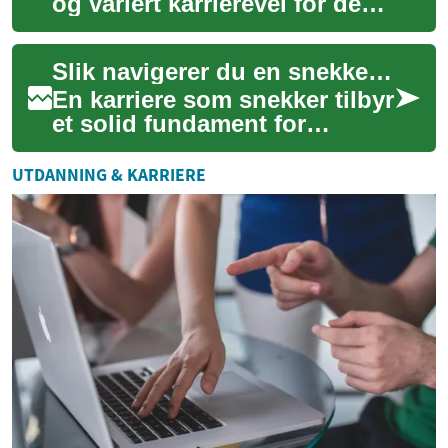
og variert karrierevei for de
som elsker mat og matlaging.
Enten du drømmer om å
Slik navigerer du en snekkerkarriere i utlandet
jobbe på ...
En karriere som snekker tilbyr
et solid fundament for
profesjonell utvikling, og
muligheten til å arbeide
UTDANNING & KARRIERE
internasjon...