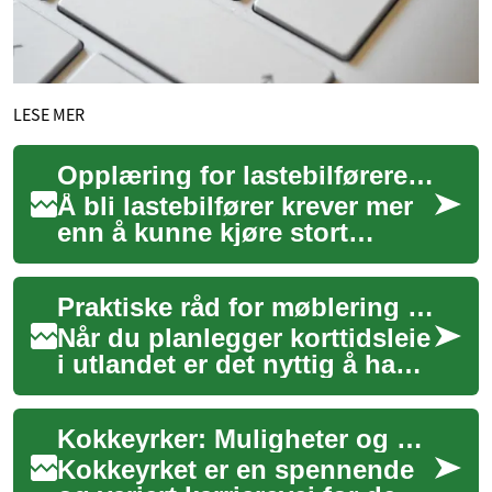
LESE MER
Opplæring for lastebilførere: veier til jobb innen transport
Å bli lastebilfører krever mer
enn å kunne kjøre stort
kjøretøy; det handler om
sikkerhet, regler,
Praktiske råd for møblering og korttidsleie i utlandet
lastehåndtering og...
Når du planlegger korttidsleie
i utlandet er det nyttig å ha
praktiske råd om både
møblering og leieforhold.
Kokkeyrker: Muligheter og karriereveier innen matlaging
Denne te...
Kokkeyrket er en spennende