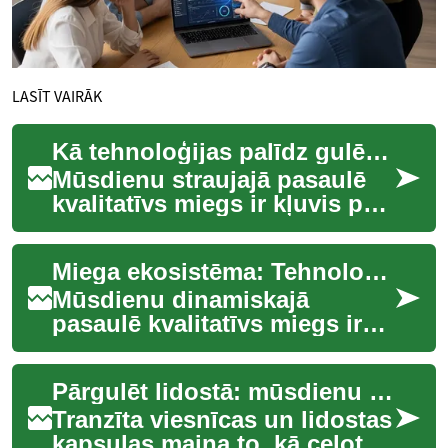
LASĪT VAIRĀK
Kā tehnoloģijas palīdz gulēt dziļāk un veselīgāk
Mūsdienu straujajā pasaulē
kvalitatīvs miegs ir kļuvis par
būtisku labas pašsajūtas un
produktivitātes pamatu. Par
Miega ekosistēma: Tehnoloģijas personalizētai labsajūtai
la...
Mūsdienu dinamiskajā
pasaulē kvalitatīvs miegs ir
kļuvis par būtisku faktoru
vispārējai labsajūtai un
Pārgulēt lidostā: mūsdienu tranzīta viesnīcu fenomens
veselībai. Vied...
Tranzīta viesnīcas un lidostas
kapsulas maina to, kā ceļotāji