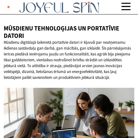
MŪSDIENU TEHNOLOĢIJAS UN
PORTATĪVIE
DATORI
Mūsdienu digitālajā laikmetā portatīvie datori ir kļuvuši par neatņemamu
ikdienas sastāvdaļu gan darbā, gan mācībās, gan izklaidē. Šīs pārnēsājamās
ierīces piedāvā ievērojamu jaudu un funkcionalitāti, kas agrāk bija pieejama
tikai galddatoriem, vienlaikus nodrošinot brīvību strādāt un izklaidēties
jebkurā vietā. To attīstība ir strauja, piedāvājot arvien jaunas inovācijas
veiktspējā, dizainā, lietošanas ērtumā un energoefektivitātē, kas ļauj
lietotājiem palikt savienotiem un produktīviem jebkurā situācijā.