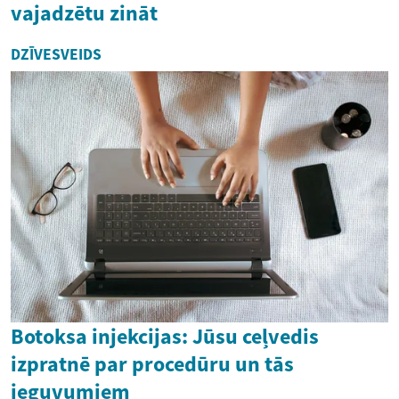
vajadzētu zināt
DZĪVESVEIDS
Botoksa injekcijas: Jūsu ceļvedis
izpratnē par procedūru un tās
ieguvumiem