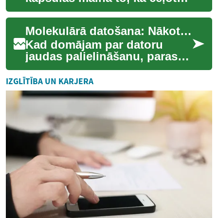
pārdzīvo ilgus pārsēšanās
laikus. Šī evolūcija apvieno ...
Molekulārā datošana: Nākotnes DNS-balstītie superdatori
Kad domājam par datoru
jaudas palielināšanu, parasti
iedomājamies mazākus
tranzistorus un ātrākus
IZGLĪTĪBA UN KARJERA
procesorus. Taču zi...