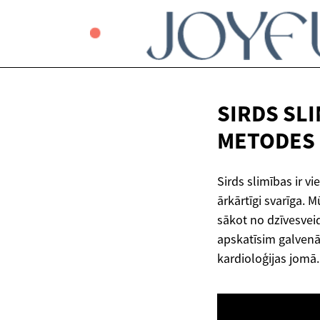
SIRDS SL
METODES
Sirds slimības ir v
ārkārtīgi svarīga.
sākot no dzīvesvei
apskatīsim galvenās
kardioloģijas jomā.