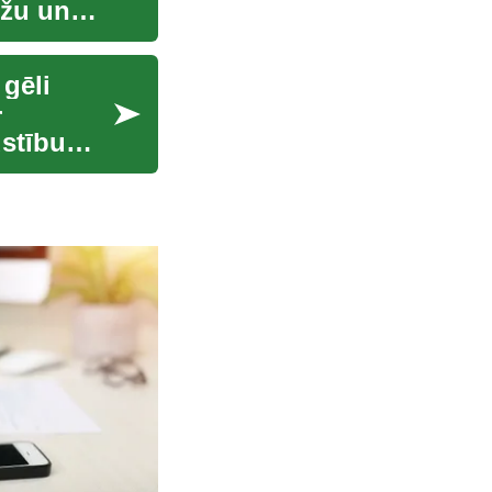
ožu un
gēli
r
ustību