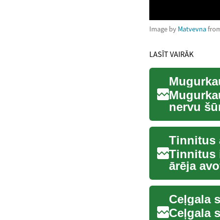
Image by
Matvevna
fro
LASĪT VAIRĀK
Mugurkau
Mugurkaul
nervu šū
vājumu un
Tinnitus 
Tinnitus 
ārēja avo
šņākšan.
Ceļgala s
Ceļgala 