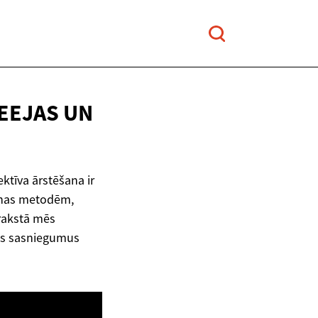
IEEJAS
UN
ktīva ārstēšana ir
šanas metodēm,
rakstā mēs
kos sasniegumus