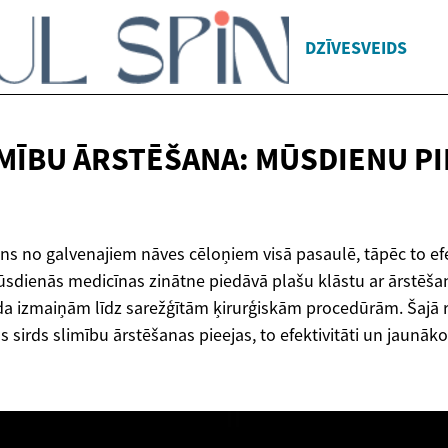
DZĪVESVEIDS
IMĪBU ĀRSTĒŠANA: MŪSDIENU P
iens no galvenajiem nāves cēloņiem visā pasaulē, tāpēc to efe
 Mūsdienās medicīnas zinātne piedāvā plašu klāstu ar ārstē
da izmaiņām līdz sarežģītām ķirurģiskām procedūrām. Šajā 
 sirds slimību ārstēšanas pieejas, to efektivitāti un jaunā