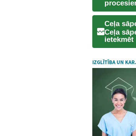
procesie
ārstēšana
Ceļa sāp
Ceļa sāp
ietekmēt 
brīvību. 
IZGLĪTĪBA UN KAR