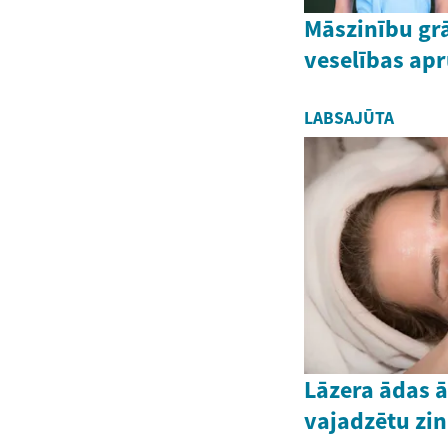
Māszinību grā
veselības ap
LABSAJŪTA
Lāzera ādas 
vajadzētu zin