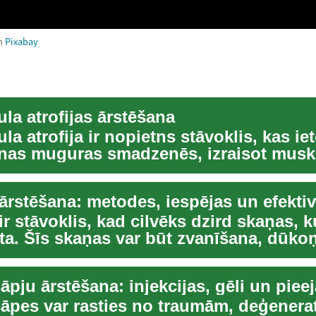
m
Pixabay
la atrofijas ārstēšana
a atrofija ir nopietns stāvoklis, kas i
nas muguras smadzenēs, izraisot musk
 atro...
ārstēšana: metodes, iespējas un efektiv
ir stāvoklis, kad cilvēks dzird skaņas, 
ta. Šīs skaņas var būt zvanīšana, dūko
..
āpju ārstēšana: injekcijas, gēli un piee
sāpes var rasties no traumām, deģenera