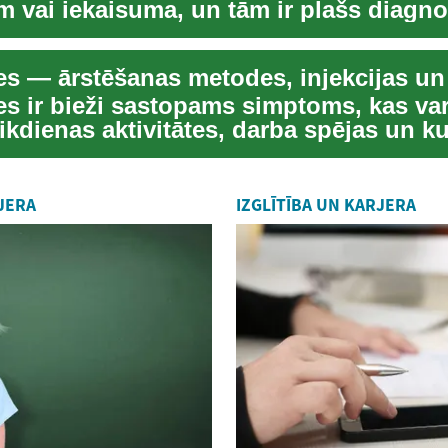
m vai iekaisuma, un tām ir plašs diagn
s ...
es — ārstēšanas metodes, injekcijas un 
es ir bieži sastopams simptoms, kas va
ikdienas aktivitātes, darba spējas un k
Sāpes...
JERA
IZGLĪTĪBA UN KARJERA