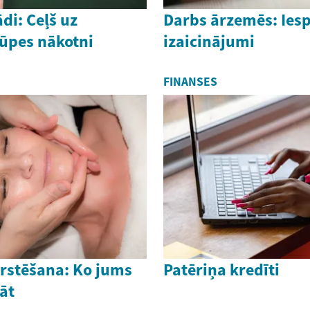
di: Ceļš uz
Darbs ārzemēs: Iesp
rūpes nākotni
izaicinājumi
FINANSES
ārstēšana: Ko jums
Patēriņa kredīti
āt