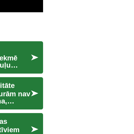
etekmē
uļu
itāte
kurām nav
ņa,
jas
tīviem