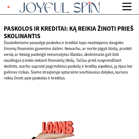
PASKOLOS IR KREDITAI: KĄ REIKIA ŽINOTI
PRIEŠ
SKOLINANTIS
Šiuolaikiniame pasaulyje paskolos ir kreditai tapo neatsiejama daugelio
žmonių finansinio gyvenimo dalimi. Nesvarbu, ar norite įsigyti būstą, pradėti
verslą ar tiesiog padengti nenumatytas išlaidas, skolinimasis gali būti
naudingas įrankis siekiant finansinių tikslų. Tačiau prieš nusprendžiant
skolintis, svarbu suprasti pagrindinius paskolų ir kreditų aspektus, jų tipus bei
galimas rizikas. Šiame straipsnyje aptarsime svarbiausius dalykus, kuriuos
reikia žinoti apie paskolas ir kreditus.