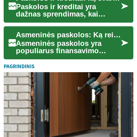
Paskolos ir kreditai yra
dažnas sprendimas, kai
trūksta pinigų (money)
svarbiems poreikiams ar
Asmeninės paskolos: Ką reikia žinoti prieš skolinantis
investicijoms. Prieš i...
Asmeninės paskolos yra
populiarus finansavimo
būdas, leidžiantis žmonėms
gauti reikiamų lėšų įvairiems
PAGRINDINIS
tikslams – nuo...