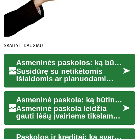
SKAITYTI DAUGIAU
Asmeninės paskolos: ką būtina žinoti prieš skolinantis
Susidūrę su netikėtomis
išlaidomis ar planuodami
didesnį projektą, daugelis
renkasi asmeninę paskolą.
Asmeninė paskola: ką būtina žinoti prieš skolinantis
Šiame straipsny...
Asmeninė paskola leidžia
gauti lėšų įvairiems tikslams
— nuo didesnių pirkinių ir
namų remonto iki skolų
Paskolos ir kreditai: ką svarbu žinoti apie skolinimąsi
konsolidavim...