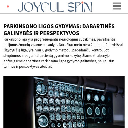
PARKINSONO LIGOS GYDYMAS: DABARTINĖS
GALIMYBĖS
IR PERSPEKTYVOS
Parkinsono liga yra progresuojantis neurologinis sutrikimas, paveikiantis
milijonus žmonių visame pasaulyje. Nors šiuo metu nėra žinomo būdo visiškai
išgydyti šią ligą, yra įvairių gydymo metodų, padedančių kontroliuoti
simptomus ir pagerinti pacientų gyvenimo kokybę. Šiame straipsnyje
apžvelgsime dabartines Parkinsono ligos gydymo galimybes, naujausius
tyrimus ir perspektyvas ateičiai.