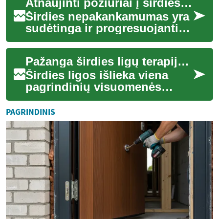
Atnaujinti požiūriai į širdies ligų valdymą
dirbtinės dant...
Širdies nepakankamumas yra
sudėtinga ir progresuojanti
būklė, paveikianti milijonus
žmonių visame pasaulyje.
Pažanga širdies ligų terapijoje
Pastarai...
Širdies ligos išlieka viena
pagrindinių visuomenės
sveikatos problemų visame
pasaulyje, tačiau pastaraisiais
PAGRINDINIS
metais m...