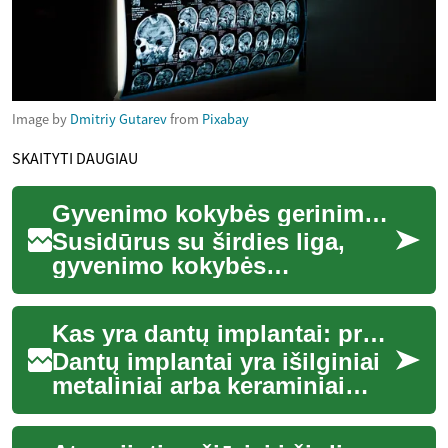
Image by
Dmitriy Gutarev
from
Pixabay
SKAITYTI DAUGIAU
Gyvenimo kokybės gerinimas sergant širdies liga
Susidūrus su širdies liga,
gyvenimo kokybės
palaikymas ir gerinimas
tampa itin svarbiu aspektu.
Kas yra dantų implantai: procesas, privalumai ir svarstymai
Nors širdies nepakank...
Dantų implantai yra išilginiai
metaliniai arba keraminiai
elementai, įstatomi į
žandikaulio kaulą kaip