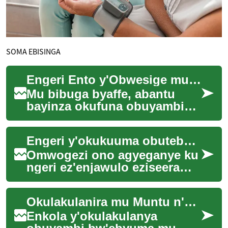
SOMA EBISINGA
Engeri Ento y'Obwesige mu Bibuga
Mu bibuga byaffe, abantu
bayinza okufuna obuyambi
mu enkola ezitono ezisanyizo
ezitapiritu. Ezzirina okukolera
Engeri y'okukuuma obutebenkevu n'obuwangwa mu bisenge by'eby'okulya
awamu ...
Omwogezi ono agyeganye ku
ngeri ez'enjawulo eziseera
z'okukuuma obutebenkevu
n'obuwangwa mu bisenge
Okulakulanira mu Muntu n'Ebyuma: Okulaba Engeri Ennungi
by'eby'okulya, at...
Enkola y'okulakulanya