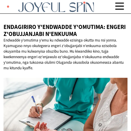
ENDAGIRIRO Y'ENDWADDE Y'OMUTIMA: ENGERI
Z'OBUJJANJABI N'ENKUUMA
Endwadde y'omutima y'emu ku ndwadde ezisinga okutta mu nsi yonna.
Kyamugaso nnyo okutegeera engeri z'obujjanjabi n'enkuuma ezisobola
okuyamba mu kulwanyisa obuzibu buno. Mu kiwandiiko kino, tujja
kwekenneenya engeri ez'enjawulo ez'okujjanjaba n'okukuuma endwadde
y'omutima, nga tukozesa olulimi Oluganda okusobola okusomeseza abantu
mu kitundu kyaffe.