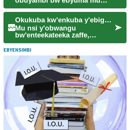
obuyambi bw'ebyuma mu
mubiri gw'omuntu etambula
mu maaso n'amaanyi, nga
Okukuba kw'enkuba y'ebigambo: Engeri y'okwogera efugibwa ennyimba z'obuteknologiya
eyita mu nteekateeka ez...
Mu nsi y'obwangu
bw'enteekateeka zaffe,
okukyusibwa kw'ebigambo
byaffe kukyuse okuba ekintu
EBYENSIMBI
eky'enjawulo. Okuva mu bw...