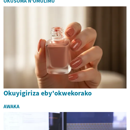
OKUSOMA N'OMULIMU
Okuyigiriza eby'okwekorako
AWAKA