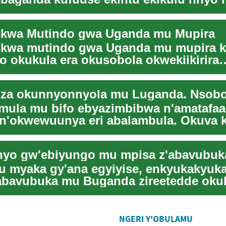
aza ennyumba z...
 kwa Mutindo gwa Uganda mu Mupira
 kwa mutindo gwa Uganda mu mupira 
 okukula era okusobola okwekiikirira
 lyaffe mu mpak...
la mu bifo ebyazimbibwa n'amatafaali
n'okwewuunya eri abalambula. Okuva 
by'edda e...
 myaka gy'ana egyiyise, enkyukakyuk
abavubuka mu Buganda zireetedde oku
a y'obufumbo...
NGERI Y'OBULAMU