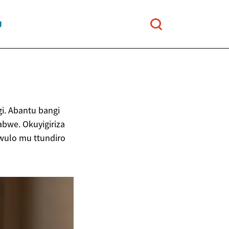
U
i. Abantu bangi
bwe. Okuyigiriza
wulo mu ttundiro