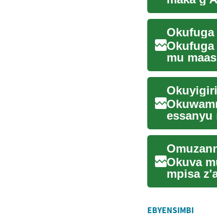
kusoosow
Okufuga
Okufuga
mu maaso
eggwanga
Okuwammu
essanyu 
bizimbe e
Okuva mu
mpisa z'
kw'enkol
EBYENSIMBI