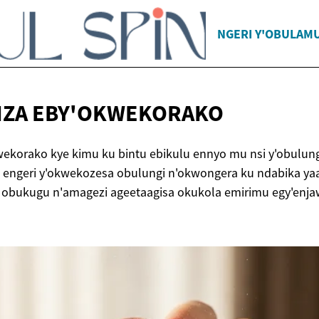
NGERI Y'OBULAM
IZA
EBY'OKWEKORAKO
wekorako kye kimu ku bintu ebikulu ennyo mu nsi y'obulung
engeri y'okwekozesa obulungi n'okwongera ku ndabika yaa
obukugu n'amagezi ageetaagisa okukola emirimu egy'enja