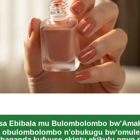
a obulombolombo n'obukugu bw'omul
baganda kufuuse ekintu ekikulu nnyo