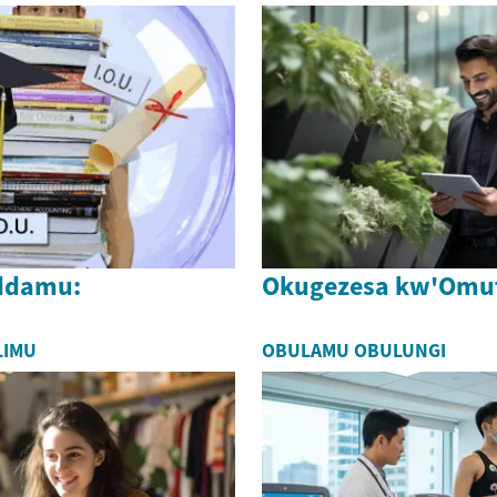
uddamu:
Okugezesa kw'Omu
LIMU
OBULAMU OBULUNGI