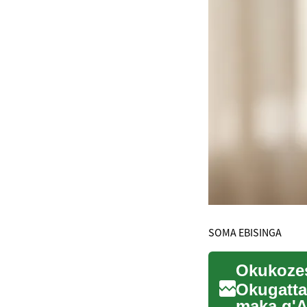
SOMA EBISINGA
Okugatt
maka g'A