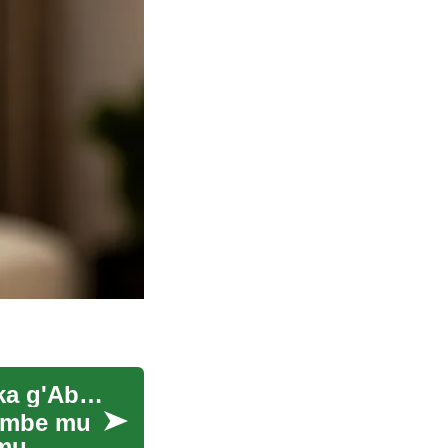
Okukozesa Ebibala mu Bulombolombo bw'Amaka g'Abaganda
embe mu
 mu