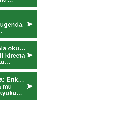
kugenda
Okuyigiriza okunnyonnyola mu Luganda. Nsobola okuwandiika ekiwandiiko ekiri mu Luganda nga ngoberera ebiragiro byonna ebiweereddwa. Naye, olw'okuba nti omutwe n'ebimu ku biragiro byonna biri mu Luzungu, nja kugezaako okubivvuunula mu Luganda nga bwe nsobola.
 kireeta
ku
Omuzannyo gw'ebiyungo mu mpisa z'abavubuka: Enkola empya ey'obufumbo mu Buganda
a mu
kyuka