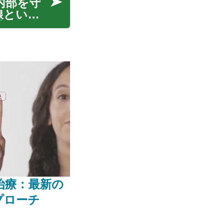
内部を守
線といっ
建物の全
こうした
治療：最新の
プローチ