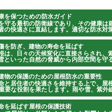
康を保つための防水ガイド
を守る最初の防衛線であり、その健康は
者の快適さに直結します。適切な防水対
から家を保護し、構造的な損傷やカビの
可欠です。この記事では、屋根防水の重
傷を防ぎ、建物の寿命を延ばす
ざまな方法、メンテナ...
根は、日々の天候変化に直接さらされ、
雪といった自然の脅威から内部空間を守
っています。適切な屋根防水は、これら
損傷から建物を保護し、構造的な完全性
建物の保護のための屋根防水の重要性
不可欠です。本記事...
命と居住者の快適さを維持する上で、屋
重要な役割を果たします。雨や雪、紫外
気象条件に常にさらされている屋根は、
れば、時間の経過とともに劣化し、水漏
命を延ばす屋根の保護技術
を引き起こす可能性...