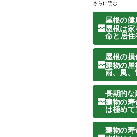
さらに読む
屋根の健
屋根は家
命と居住
水や湿気
ぐ上で不
屋根の損
ら、さま
建物の屋
雨、風、
役割を担
因による
長期的な
るために
建物の寿
は極めて
た厳しい
護がなけ
建物の寿
的な損傷