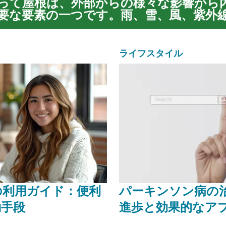
って屋根は、外部からの様々な影響から
要な要素の一つです。雨、雪、風、紫外
脅威に常に晒されており、その健全性が
久性に直結します。屋根の防水処理は、
境から建物を守り、...
ライフスタイル
の利用ガイド：便利
パーキンソン病の
動手段
進歩と効果的なア