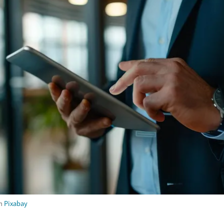
m
Pixabay