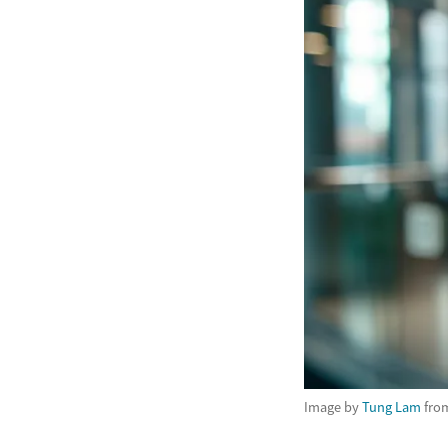
Image by
Tung Lam
fro