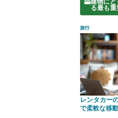
建物にと
る最も重
た自然の
体的な耐
過酷な環
旅行
レンタカー
で柔軟な移