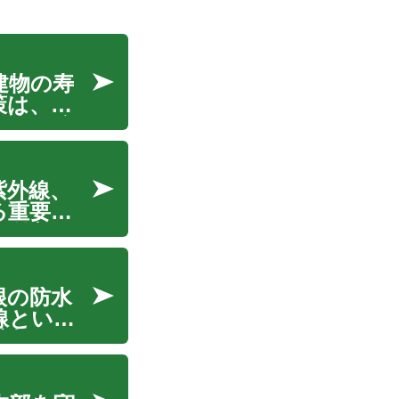
建物の寿
策は、雨
発生を防
要性か
紫外線、
る重要な
の外部要
を維持す
根の防水
線といっ
適切な保
れや構造