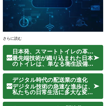
さらに読む
日本発、スマートトイレの革新：快適さと健康の新時代
最先端技術が織り込まれた日本
のトイレは、単なる衛生設備を
超え、快適性と健康管理を融合
させた革新的な空間へと進化し
デジタル時代の配送業の進化
ています。本記事では、これ
らの先進的なトイレ技術がも
デジタル技術の急速な進歩は、
たらす利点、家庭への導入方
私たちの日常生活に多大な変化
法、そして私たちの日常生活に
をもたらしましたが、その影
与える影響につい...
響は配送業界においても顕著で