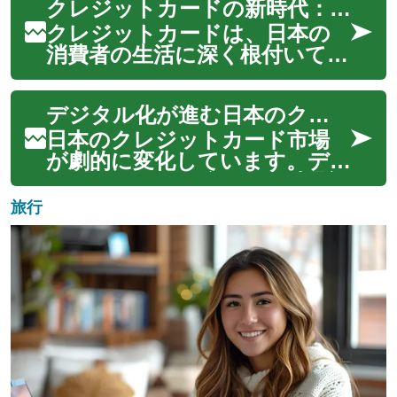
クレジットカードの新時代：日本のデジタルカードと即時承認の革新
す。オンラインショッピング
の普及により、商品が消費者の
クレジットカードは、日本の
手元に届くまでのプロセスは
消費者の生活に深く根付いてい
大きく変貌を遂げました。か
ます。しかし、テクノロジー
つてはシンプルな物...
の進歩により、クレジットカ
デジタル化が進む日本のクレジットカード：即時発行の新時代
ードの世界は急速に変化してい
ます。デジタルカードや即時
日本のクレジットカード市場
承認などの新しい機能が登場
が劇的に変化しています。デ
し、従来のカード利用体験を一
ジタルカードの台頭と即時承認
変させています。この...
システムの導入により、申込
旅行
から利用までのプロセスが革
新的に簡素化されました。この
変革は、消費者の利便性を飛躍
的に向上させるとともに、金融
機関にとっても効率...