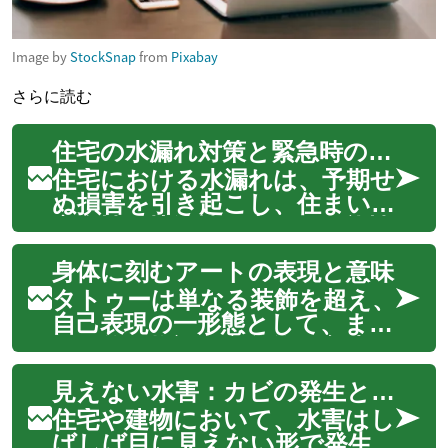
Image by
StockSnap
from
Pixabay
さらに読む
住宅の水漏れ対策と緊急時の対応ガイド
住宅における水漏れは、予期せ
ぬ損害を引き起こし、住まいの
安全性や快適性を脅かす可能性
があります。小さな水滴から
身体に刻むアートの表現と意味
大規模な浸水に至るまで、その
影響は構造的な損傷、カビの発
タトゥーは単なる装飾を超え、
生、さらには健康問題にまで及
自己表現の一形態として、また
ぶことがあります。このガイ
個人的な物語や文化的な意味を
ドでは、家庭で...
身体に刻むアートとして世界中
見えない水害：カビの発生と健康への影響
で認識されています。その歴
史は古く、さまざまな文明や時
住宅や建物において、水害はし
代において、精神性、社会的地
ばしば目に見えない形で発生