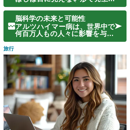
位、所属を示す手段として用い
し、その影響は甚大です。小さ
られてきまし...
な水漏れや結露が放置される
脳科学の未来と可能性
と、やがて構造的な損傷や、さ
らに深刻なカビの発生につな
アルツハイマー病は、世界中で
がる可能性があります。カビ
何百万人もの人々に影響を与え
は単なる見た目の問題に留まら
る複雑な神経変性疾患です。記
ず、居住者の健康に...
憶、思考、行動に徐々に影響を
旅行
及ぼし、日々の生活に大きな課
題をもたらします。しかし、
脳科学の分野における研究は急
速に進展しており、この病気の
メカニズムを...