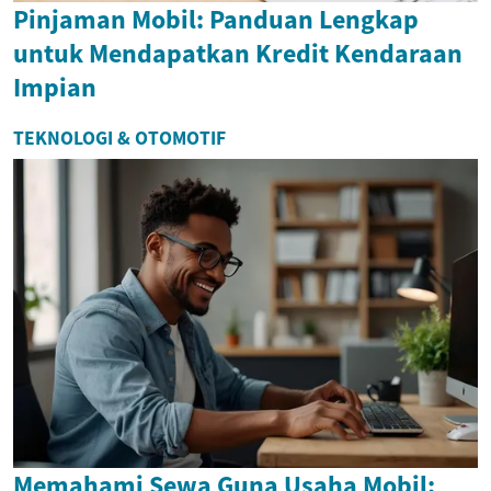
Pinjaman Mobil: Panduan Lengkap
untuk Mendapatkan Kredit Kendaraan
Impian
TEKNOLOGI & OTOMOTIF
Memahami Sewa Guna Usaha Mobil: