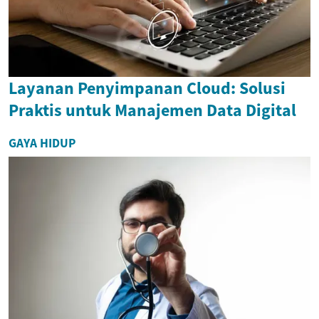
Layanan Penyimpanan Cloud: Solusi
Praktis untuk Manajemen Data Digital
GAYA HIDUP