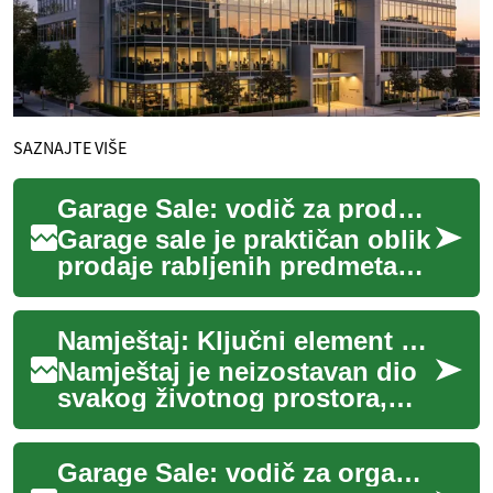
SAZNAJTE VIŠE
Garage Sale: vodič za prodaju, kupnju i organizaciju
Garage sale je praktičan oblik
prodaje rabljenih predmeta
koji omogućava pojedincima
da brzo riješe višak stvari i
Namještaj: Ključni element svakog doma
da...
Namještaj je neizostavan dio
svakog životnog prostora,
bilo da se radi o kući, stanu
ili poslovnom objektu. On ne
Garage Sale: vodič za organizaciju i kupovinu
sam...