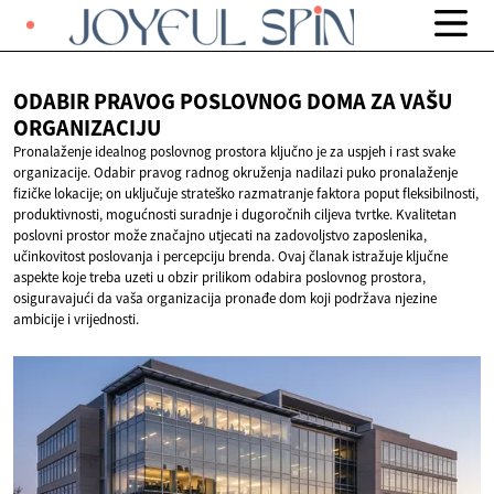
ODABIR PRAVOG POSLOVNOG DOMA ZA
VAŠU
ORGANIZACIJU
Pronalaženje idealnog poslovnog prostora ključno je za uspjeh i rast svake
organizacije. Odabir pravog radnog okruženja nadilazi puko pronalaženje
fizičke lokacije; on uključuje strateško razmatranje faktora poput fleksibilnosti,
produktivnosti, mogućnosti suradnje i dugoročnih ciljeva tvrtke. Kvalitetan
poslovni prostor može značajno utjecati na zadovoljstvo zaposlenika,
učinkovitost poslovanja i percepciju brenda. Ovaj članak istražuje ključne
aspekte koje treba uzeti u obzir prilikom odabira poslovnog prostora,
osiguravajući da vaša organizacija pronađe dom koji podržava njezine
ambicije i vrijednosti.