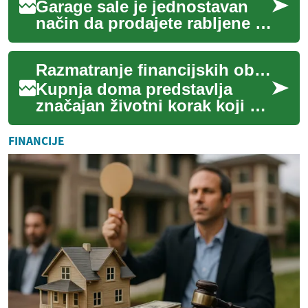
Garage sale je jednostavan
način da prodajete rabljene ili
višak stvari iz doma, smanjite
nered i privučete kupce zai...
Razmatranje financijskih obveza pri kupnji doma
Kupnja doma predstavlja
značajan životni korak koji sa
sobom nosi niz financijskih
obveza. Razumijevanje ovih
FINANCIJE
obveza ...