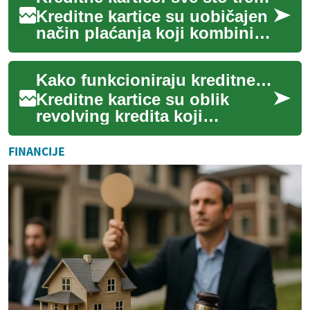
Kreditne kartice su uobičajen
način plaćanja koji kombinira
praktičnost i dostupnost
kratkoročnog kredita. One
Kako funkcioniraju kreditne kartice i što trebate znati
vam do...
Kreditne kartice su oblik
revolving kredita koji
omogućuje pristup
sredstvima za plaćanje bez
FINANCIJE
trenutne uporabe vlasti...