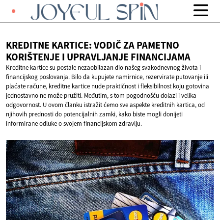
KREDITNE KARTICE: VODIČ ZA PAMETNO
KORIŠTENJE I
UPRAVLJANJE FINANCIJAMA
Kreditne kartice su postale nezaobilazan dio našeg svakodnevnog života i
financijskog poslovanja. Bilo da kupujete namirnice, rezervirate putovanje ili
plaćate račune, kreditne kartice nude praktičnost i fleksibilnost koju gotovina
jednostavno ne može pružiti. Međutim, s tom pogodnošću dolazi i velika
odgovornost. U ovom članku istražit ćemo sve aspekte kreditnih kartica, od
njihovih prednosti do potencijalnih zamki, kako biste mogli donijeti
informirane odluke o svojem financijskom zdravlju.