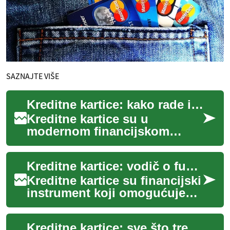
SAZNAJTE VIŠE
Kreditne kartice: kako rade i što treba znati
Kreditne kartice su u
modernom financijskom
životu čest alat za plaćanje,
ali često izazivaju pitanja o
Kreditne kartice: vodič o funkcijama, rizicima i upravljanju novcem
troškovima, o...
Kreditne kartice su financijski
instrument koji omogućuje
privremeni pristup kreditnim
sredstvima izdavatelja radi
Kreditne kartice: sve što treba znati o financijama i bankarstvu
pl...