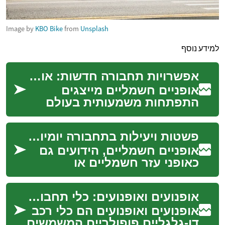
Image by
KBO Bike
from
Unsplash
למידע נוסף
אפשרויות תחבורה חדשות: אופניים חשמליים
אופניים חשמליים מייצגים
התפתחות משמעותית בעולם
התחבורה האישית, ומציעים
פתרון יעיל ונוח להתמודדות עם
פשטות ויעילות בתחבורה יומיומית
אתגרי התנועה המוד...
אופניים חשמליים, הידועים גם
כאופני עזר חשמליים או
אי-בייקס, הפכו בשנים
האחרונות לאמצעי תחבורה
אופנועים ואופנועים: כלי תחבורה מהירים ויעילים
פופולרי במיוחד ברחבי הע...
אופנועים ואופנועים הם כלי רכב
דו-גלגליים פופולריים המשמשים