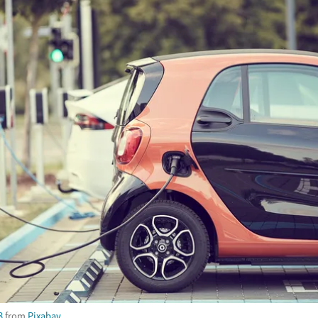
8
from
Pixabay