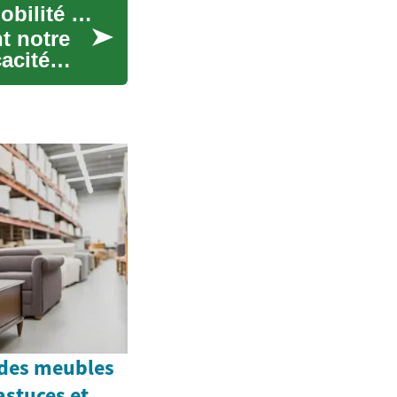
Les voitures électriques : une révolution de la mobilité urbaine
t notre
acité
des meubles
astuces et