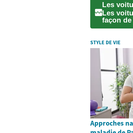
Les voit
façon de 
énergéti..
STYLE DE VIE
Approches nat
maladie de P