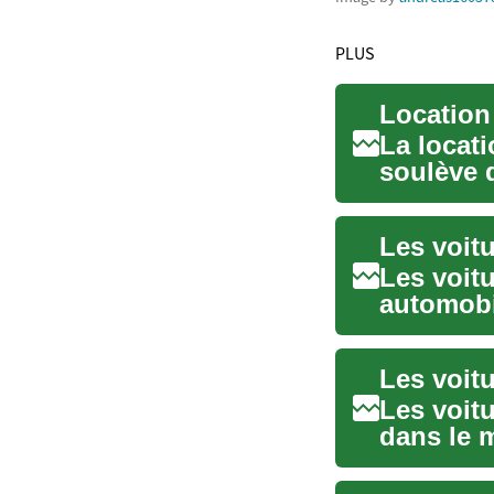
PLUS
La locat
soulève 
choisir, q
Les voit
automobil
propre et
Les voitu
Les voitu
dans le 
écologiqu