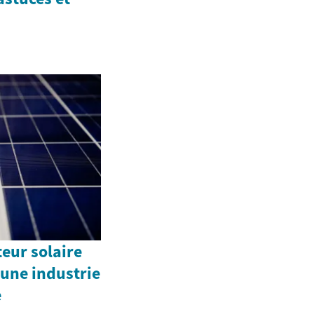
teur solaire
 une industrie
e