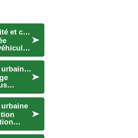
Location de voiture pour senior : options, sécurité et coûts
ée
véhicule
Les voitures électriques : L'avenir de la mobilité urbaine écologique
age
us
é urbaine
ution
tion