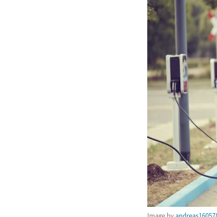
Image by
andreas16057