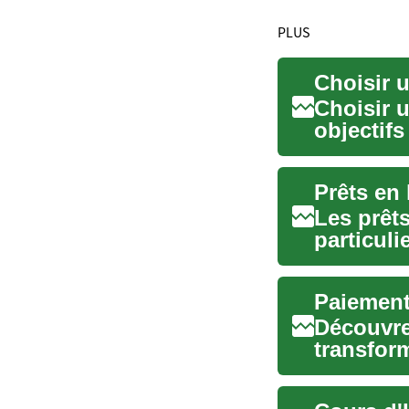
PLUS
Choisir u
objectifs
d...
Les prêts
particuli
En quel..
Paiement
Découvre
transfor
Cette nou