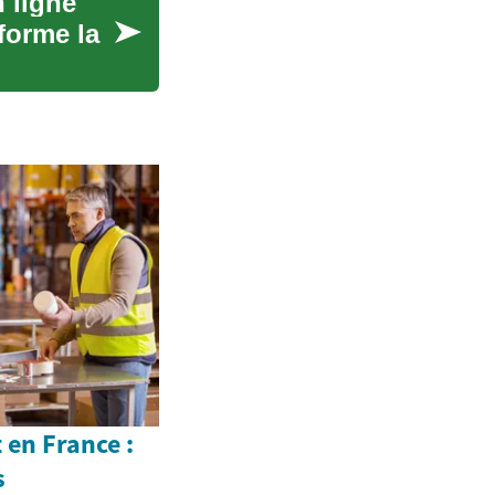
 ligne
sforme la
 en France :
s