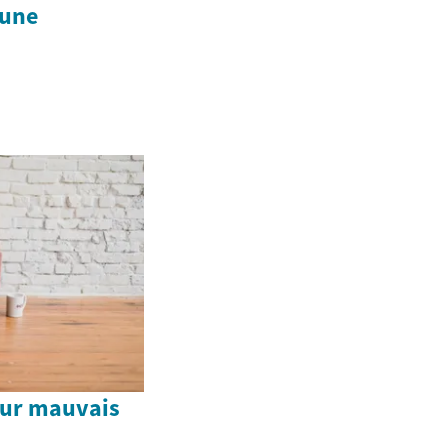
 une
our mauvais