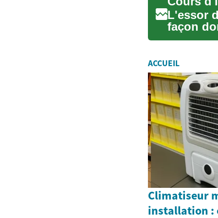
Cours d'I
L'essor d
façon don
apprenne
ACCUEIL
Climatiseur 
installation :