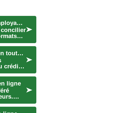
Choisir une spécialisation en ligne axée sur l'employabilité
 concilier
formats
Prêts en ligne : guide pratique pour emprunter en toute clarté
s
u crédit.
en ligne
éré
eurs.