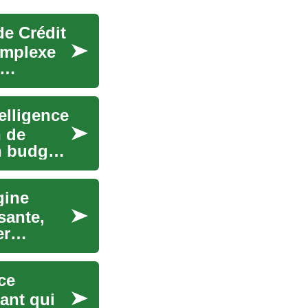
de Crédit
omplexe
telligence
n de
n budget,
gine
sante,
er
nce
sant qui