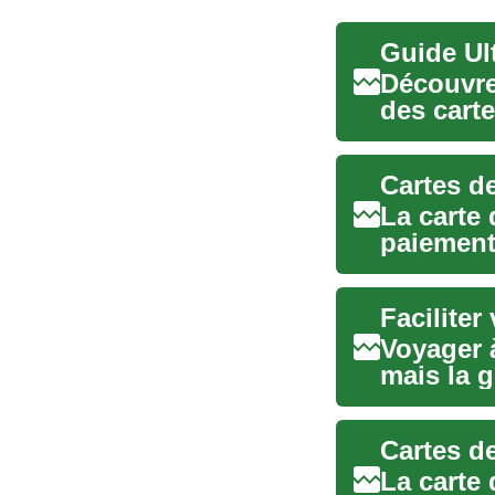
Guide Ult
Découvre
des carte
l'utilisat
Cartes de
La carte
paiement
gagner en
Faciliter
Voyager à
mais la g
complexe.
Cartes de
La carte 