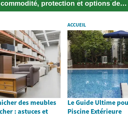
commodité, protection et options de
nt. Ce ...
ACCUEIL
icher des meubles
Le Guide Ultime pou
cher : astuces et
Piscine Extérieure