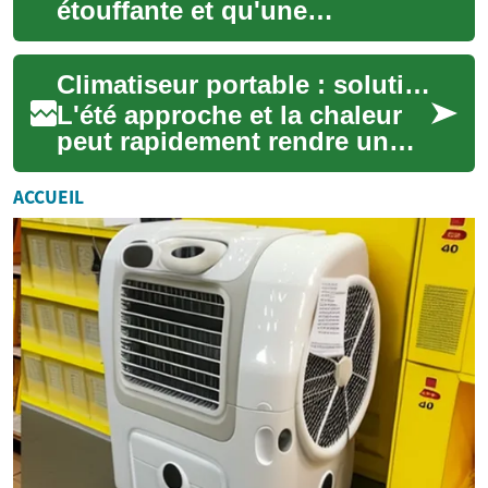
étouffante et qu'une
climatisation fixe n'est pas
envisageable, le climatiseur
Climatiseur portable : solution pratique et économique d'été
portable se r...
L'été approche et la chaleur
peut rapidement rendre un
logement inconfortable. Le
climatiseur portable se
ACCUEIL
présente co...