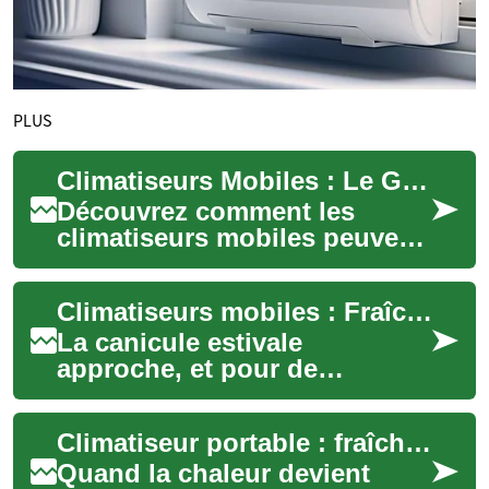
PLUS
Climatiseurs Mobiles : Le Guide Ultime pour un Été Frais
Découvrez comment les
climatiseurs mobiles peuvent
transformer votre espace de
vie en un havre de fraîcheur.
Climatiseurs mobiles : Fraîcheur et confort pour l'été
Polyvale...
La canicule estivale
approche, et pour de
nombreux foyers,
l'installation d'une
Climatiseur portable : fraîcheur mobile sans installation
climatisation fixe n'est pas
envisage...
Quand la chaleur devient