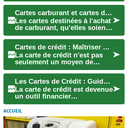
combine commodité,
protection et options de
Cartes carburant et cartes de crédit pour l'essence : guide pratique
financement. Ce ...
Les cartes destinées à l'achat
de carburant, qu'elles soient
spécifiques aux stations ou
intégrées à une carte de cré...
Cartes de crédit : Maîtriser vos finances avec intelligence
La carte de crédit n'est pas
seulement un moyen de
paiement — c'est un levier
pour mieux gérer son budget,
Les Cartes de Crédit : Guide Complet pour une Gestion Financière Intelligente
gagner en ...
La carte de crédit est devenue
un outil financier
incontournable dans notre
société moderne. Plus qu'un
ACCUEIL
simple moyen ...