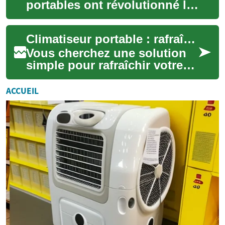
portables ont révolutionné la
manière dont nous
travaillons, apprenons et
Climatiseur portable : rafraîchissement flexible et pratique
interagissons a...
Vous cherchez une solution
simple pour rafraîchir votre
intérieur sans travaux ? Le
climatiseur portable offre
ACCUEIL
mobili...