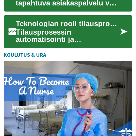
tapahtuva asiakaspalvelu voi
säilyttää yrityksen
näkyvyyden ja vastauskyvyn
Teknologian rooli tilausprosessin automatisoinnissa ja seurannassa
myös hajautetuissa t...
Tilausprosessin
automatisointi ja
reaaliaikainen seuranta
perustuvat yhä vahvemmin
KOULUTUS & URA
teknologisiin ratkaisuihin,
jotka ...