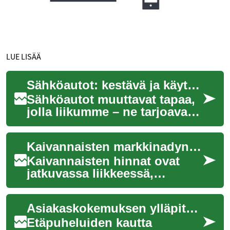
LUE LISÄÄ
Sähköautot: kestävä ja käytännöllinen tulevaisuus
Sähköautot muuttavat tapaa,
jolla liikumme – ne tarjoavat
päästöttömän ajon,
alhaisemmat käyttökulut ja
Kaivannaisten markkinadynamiikka ja tulevaisuus
miellyttävämm...
Kaivannaisten hinnat ovat
jatkuvassa liikkeessä,
heijastaen globaalin talouden
monimutkaisia
Asiakaskokemuksen ylläpito etäpuheluiden kautta
vuorovaikutuksia. Nämä r...
Etäpuheluiden kautta