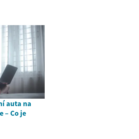
ní auta na
 – Co je