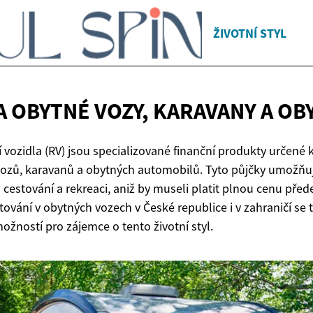
ŽIVOTNÍ STYL
A OBYTNÉ VOZY, KARAVANY A
OB
 vozidla (RV) jsou specializované finanční produkty určené 
zů, karavanů a obytných automobilů. Tyto půjčky umožňují 
cestování a rekreaci, aniž by museli platit plnou cenu pře
tování v obytných vozech v České republice i v zahraničí se t
ožností pro zájemce o tento životní styl.