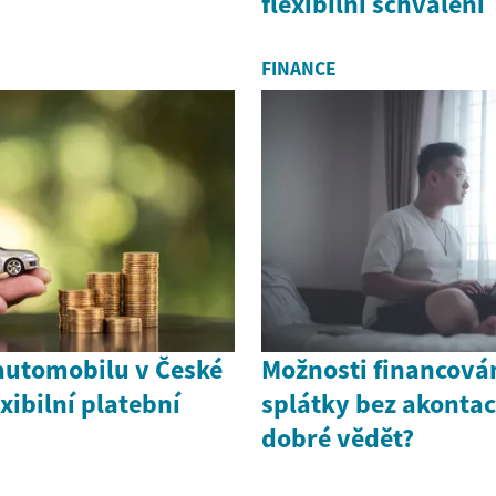
flexibilní schválení
FINANCE
automobilu v České
Možnosti financová
xibilní platební
splátky bez akontace
dobré vědět?