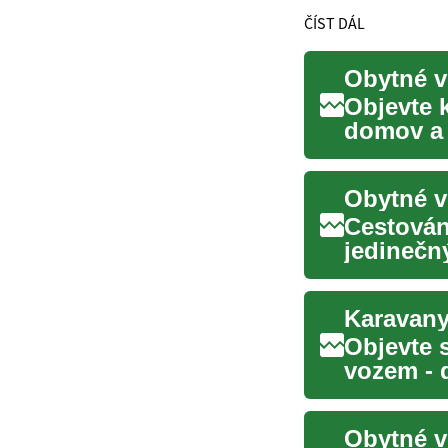
ČÍST DÁL
Obytné v
Objevte 
domov a 
motorhom
Cestován
jedinečn
domova n
Objevte 
vozem - 
svět vlas