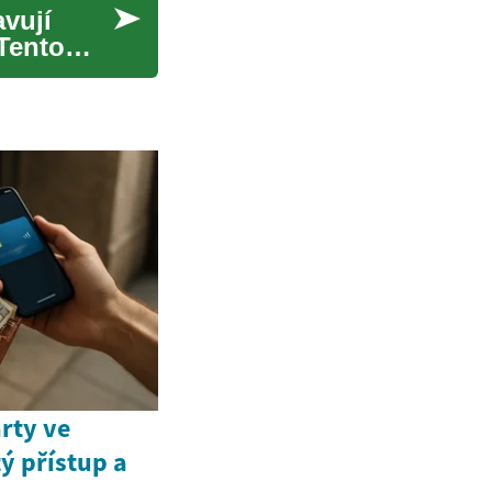
vují
Tento
arty ve
ý přístup a