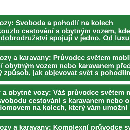
ozy: Svoboda a pohodlí na kolech
kouzlo cestování s obytným vozem, kde
dobrodružství spojují v jedno. Od lux
ů po pra...
í obytným vozem nebo karavanem před
ý způsob, jak objevovat svět s pohodlí
a kolech. ...
svobodu cestování s karavanem nebo 
domovem na kolech, který vám umožní
tním...