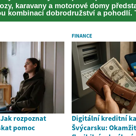
ozy, karavany a motorové domy předsta
u kombinaci dobrodružství a pohodlí. 
estování...
FINANCE
 Jak rozpoznat
Digitální kreditní k
ískat pomoc
Švýcarsku: Okamžit