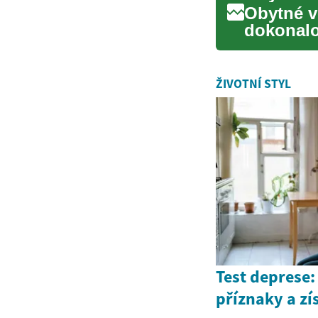
Obytné v
dokonalo
způsob c
ŽIVOTNÍ STYL
Test deprese:
příznaky a z