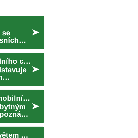
 se
usních
Obytné vozy a karavany: Průvodce světem mobilního cestování
stavuje
m
Karavany a obytné vozy: Váš průvodce světem mobilního cestování
obytným
 poznávat
Obytné vozy a karavany: Komplexní průvodce světem mobilního bydlení