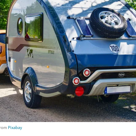
rom
Pixabay