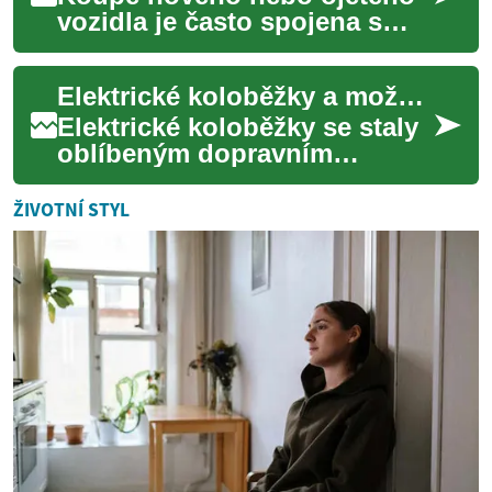
vozidla je často spojena s
potřebou financování. Půjčky
na auto jsou populární
Elektrické koloběžky a možnosti jejich financování: Co potřebujete vědět
způsob, jak ...
Elektrické koloběžky se staly
oblíbeným dopravním
prostředkem v městských
oblastech po celém světě.
ŽIVOTNÍ STYL
Nabízejí ekologic...