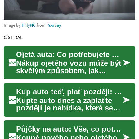
Image by
PillyNG
from
Pixabay
ČÍST DÁL
Ojetá auta: Co potřebujete vědět před nákupem
Nákup ojetého vozu může být
skvělým způsobem, jak
ušetřit peníze při pořizování
automobilu. Přesto je důležité
Kup auto teď, plať později: možnosti financování vozidla
postup...
Kupte auto dnes a zaplaťte
později je nabídka, která se
ve světě financí a prodejců
automobilů objevuje čím dál
Půjčky na auto: Vše, co potřebujete vědět
častě...
Koupě nového nebo ojetého