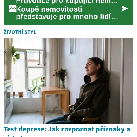
Průvodce pro kupující nemovitostí
současnost, šperky zůstá...
Koupě nemovitosti
představuje pro mnoho lidí
významný životní milník a
zároveň jednu z největších
ŽIVOTNÍ STYL
finančních investic...
Test deprese: Jak rozpoznat příznaky a