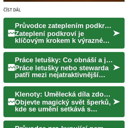
ČÍST DÁL
Průvodce zateplením podkroví pro každý domov
Zateplení podkroví je
klíčovým krokem k výraznému
zlepšení energetické
účinnosti a celkového
Práce letušky: Co obnáší a jak se jí stát
komfortu vašeho domova. ...
Práce letušky nebo stewarda
patří mezi nejatraktivnější
povolání v leteckém
průmyslu. Mnoho lidí láká
Klenoty: Umělecká díla zdobící naše životy
možnost cestova...
Objevte magický svět šperků,
kde se umění setkává s
osobním vyjádřením. Od
dávných dob až po