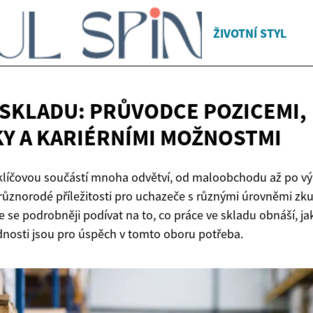
ŽIVOTNÍ STYL
 SKLADU: PRŮVODCE POZICEMI,
Y A
KARIÉRNÍMI MOŽNOSTMI
 klíčovou součástí mnoha odvětví, od maloobchodu až po vý
různorodé příležitosti pro uchazeče s různými úrovněmi zku
 se podrobněji podívat na to, co práce ve skladu obnáší, ja
dnosti jsou pro úspěch v tomto oboru potřeba.