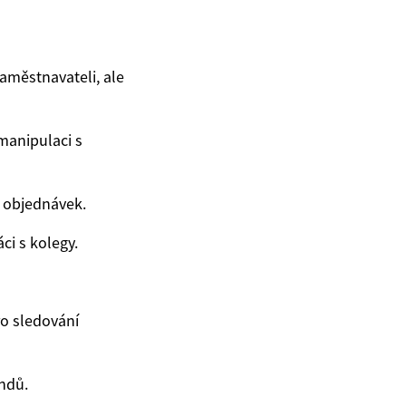
zaměstnavateli, ale
manipulaci s
í objednávek.
ci s kolegy.
o sledování
endů.