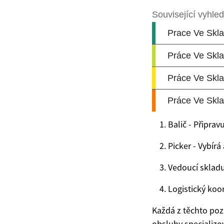
Balič - Připrav
Picker - Vybír
Vedoucí skladu 
Logistický koo
Každá z těchto pozi
obsluhy specializo