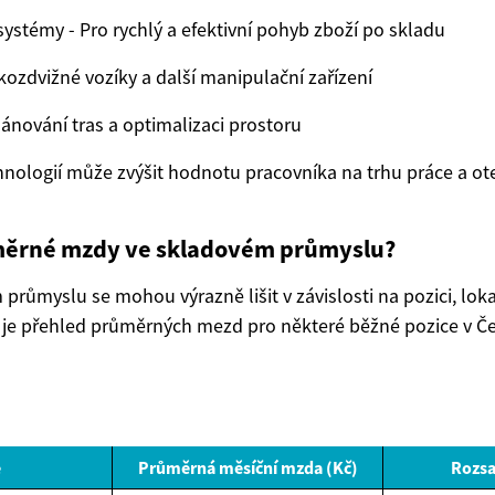
ystémy - Pro rychlý a efektivní pohyb zboží po skladu
kozdvižné vozíky a další manipulační zařízení
ánování tras a optimalizaci prostoru
hnologií může zvýšit hodnotu pracovníka na trhu práce a ote
měrné mzdy ve skladovém průmyslu?
růmyslu se mohou výrazně lišit v závislosti na pozici, loka
je přehled průměrných mezd pro některé běžné pozice v Če
e
Průměrná měsíční mzda (Kč)
Rozsa