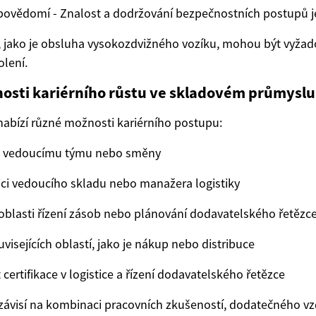
ovědomí - Znalost a dodržování bezpečnostních postupů je
, jako je obsluha vysokozdvižného vozíku, mohou být vyžad
olení.
nosti kariérního růstu ve skladovém průmyslu
abízí různé možnosti kariérního postupu:
k vedoucímu týmu nebo směny
ci vedoucího skladu nebo manažera logistiky
 oblasti řízení zásob nebo plánování dodavatelského řetězc
visejících oblastí, jako je nákup nebo distribuce
certifikace v logistice a řízení dodavatelského řetězce
o závisí na kombinaci pracovních zkušeností, dodatečného vz