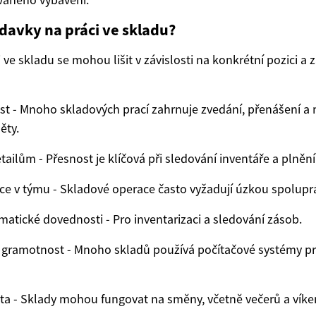
davky na práci ve skladu?
ve skladu se mohou lišit v závislosti na konkrétní pozici a 
st - Mnoho skladových prací zahrnuje zvedání, přenášení a 
ěty.
tailům - Přesnost je klíčová při sledování inventáře a plněn
e v týmu - Skladové operace často vyžadují úzkou spoluprá
atické dovednosti - Pro inventarizaci a sledování zásob.
 gramotnost - Mnoho skladů používá počítačové systémy pr
lita - Sklady mohou fungovat na směny, včetně večerů a vík