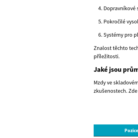
Dopravníkové s
Pokročilé vyso
Systémy pro pl
Znalost těchto tec
příležitosti.
Jaké jsou prů
Mzdy ve skladovém p
zkušenostech. Zde 
Pozic