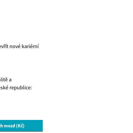
vřít nové kariérní
litě a
ské republice:
h mezd (Kč)