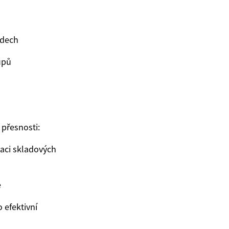
ndech
upů
 přesnosti:
zaci skladových
e
 efektivní