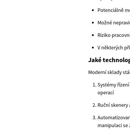
Potenciálně mo
Možné nepravi
Riziko pracov
V některých př
Jaké technolog
Moderní sklady stál
Systémy řízení
operací
Ruční skenery 
Automatizované
manipulaci se