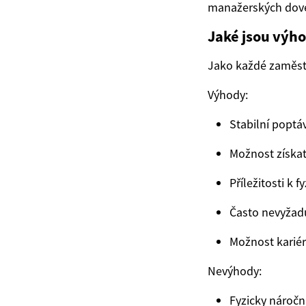
manažerských dove
Jaké jsou výh
Jako každé zaměstn
Výhody:
Stabilní poptá
Možnost získat
Příležitosti k 
Často nevyžadu
Možnost kariér
Nevýhody:
Fyzicky náročn