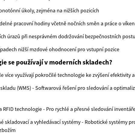
notónní úkoly, zejména na nižších pozicích
delné pracovní hodiny včetně nočních směn a práce o víke
ních úrazů při nesprávném dodržování bezpečnostních post
ípadech nižší mzdové ohodnocení pro vstupní pozice
ie se používají v moderních skladech?
e více využívají pokročilé technologie ke zvýšení efektivity a
 skladu (WMS) - Softwarová řešení pro sledování a optimali
a RFID technologie - Pro rychlé a přesné sledování inventář
 skladovací a vyhledávací systémy - Robotické systémy pro
 zbožím