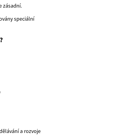
 zásadní.
ovány speciální
?
e
dělávání a rozvoje