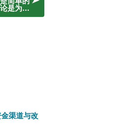
是简单的
论是为了
乐活动如
持同步，
资金渠道与改