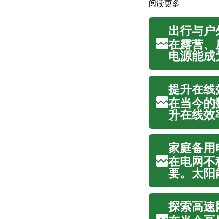
阅读更多
出行与户
在露营、
电源能成
供电策略
个方面提
提升在线
安全且更可
在当今的
升在线效
获取信息
宽带连接
家庭备用
工作、在线
在电网不
要。太阳
或固定的
场景、关键组
探索高速