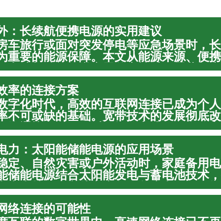
外：长续航便携电源的实用建议
房车旅行或面对突发停电等应急场景时，长
为重要的能源保障。本文从能源来源、便携
、电池与储能、逆变器兼容性以及露营与应
供实用建议，帮助读者在不同户外环境中实
效率的连接方案
持续的电...
数字化时代，高效的互联网连接已成为个人
率不可或缺的基础。宽带技术的发展彻底改
、沟通协作以及娱乐休闲的方式。一个稳定
不仅能确保日常在线活动的顺畅进行，更是
电力：太阳能储能电源的应用场景
学习、数...
稳定、自然灾害或户外活动时，家庭备用电
能储能电源结合太阳能发电与蓄电池技术，
电力支持。本文从家庭备用角度出发，介绍
件（battery、inverter、lifepo4）、便
网络连接的可能性