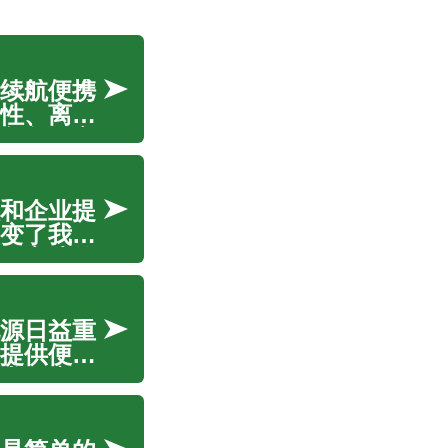
续航便携
性、离网
急备份六
现稳定、
和企业提
变了我们
且高速的
推动远程
源日益重
提供便携
常见应用
携...