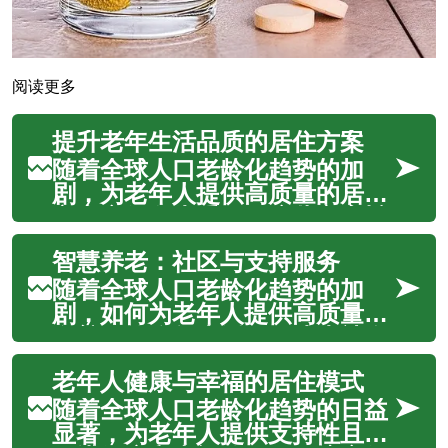
阅读更多
提升老年生活品质的居住方案
随着全球人口老龄化趋势的加
剧，为老年人提供高质量的居住
方案变得尤为重要。这些方案旨
在确保长者能够在一个安全、舒
智慧养老：社区与支持服务
适且充满活力的环境中安享晚
年，同时保持其独立性并获得必
随着全球人口老龄化趋势的加
要的支持。从独立生活社区到辅
剧，如何为老年人提供高质量、
助照护设施，多样化的选择旨在
有尊严的晚年生活，已成为社会
满足不同需求，...
各界关注的焦点。智慧养老模式
老年人健康与幸福的居住模式
应运而生，它通过整合先进技术
与社区资源，旨在构建一个既能
随着全球人口老龄化趋势的日益
满足老年人日常照护需求，又能
显著，为老年人提供支持性且能