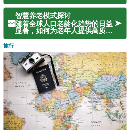
促进其社会参与和身心健康的综
促进健康和幸福的居住环境变得
合支持体系。...
至关重要。这不仅仅关乎提供一
智慧养老模式探讨
个居所，更是关于构建一个能够
满足老年人不断变化的身体、社
随着全球人口老龄化趋势的日益
交和情感需求的生态系统。选择
显著，如何为老年人提供高质
合适的居住模式是退休规划中的
量、有尊严的晚年生活，成为了
一个核心环...
社会各界普遍关注的议题。智慧
旅行
养老模式应运而生，它旨在通过
结合现代科技与传统养老服务，
构建一个更加高效、便捷、个性
化的养老生态系统。这种模式不
仅关注老年人...