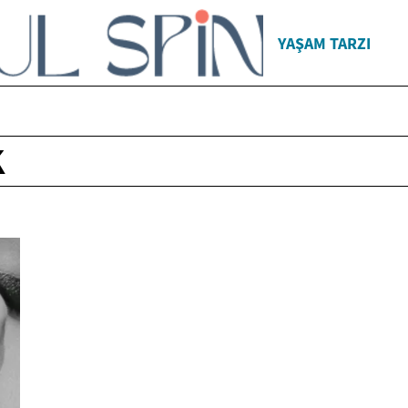
YAŞAM TARZI
K