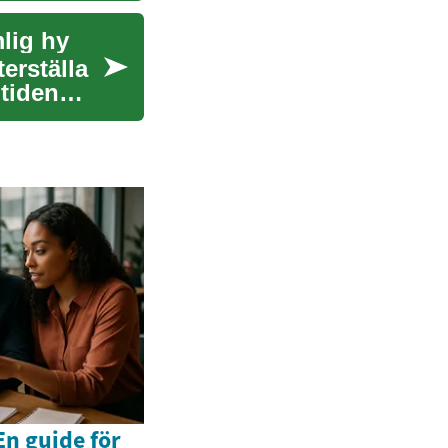
lig hy
erställa
tiden
n guide för