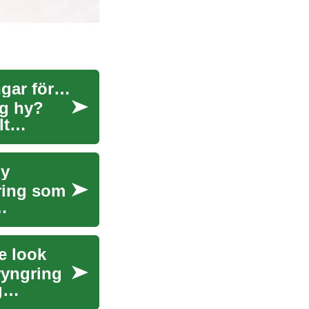
Hudföryngring: Upptäck kraften i laserbehandlingar för en strålande hy
g hy?
lt
hy
ring som
e look
ryngring
g