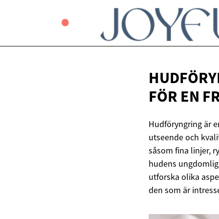
HUDFÖRY
FÖR EN
F
Hudföryngring är en
utseende och kvalit
såsom fina linjer, 
hudens ungdomliga 
utforska olika aspe
den som är intress