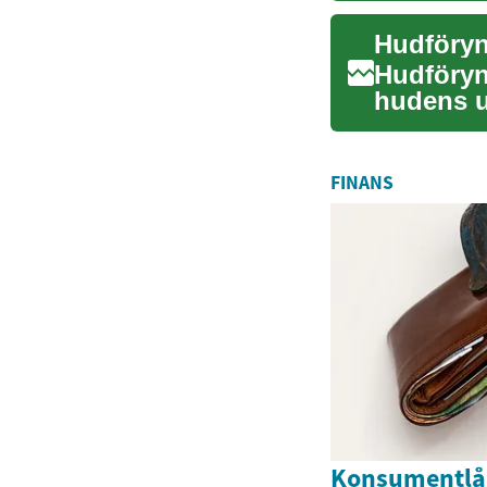
Hudföryn
Hudföryng
hudens u
utsätt...
FINANS
Konsumentlån: