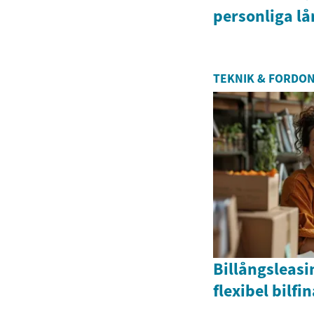
personliga lå
TEKNIK & FORDO
Billångsleasin
flexibel bilfi