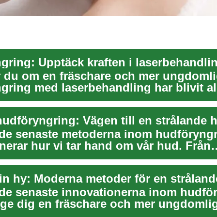
du om en fräschare och mer ungdomli
ring med laserbehandling har blivit al
e de sena...
udföryngring: Vägen till en strålande 
de senaste metoderna inom hudföryng
nerar hur vi tar hand om vår hud. Från
 laserte...
in hy: Moderna metoder för en stråland
de senaste innovationerna inom hudfö
ge dig en fräschare och mer ungdomli
ng. Från ...