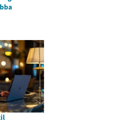
obba
il