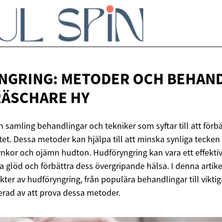
NGRING: METODER OCH BEHAN
RÄSCHARE HY
 samling behandlingar och tekniker som syftar till att förb
et. Dessa metoder kan hjälpa till att minska synliga tecken
rynkor och ojämn hudton. Hudföryngring kan vara ett effektivt
glöd och förbättra dess övergripande hälsa. I denna artike
kter av hudföryngring, från populära behandlingar till vikt
erad av att prova dessa metoder.