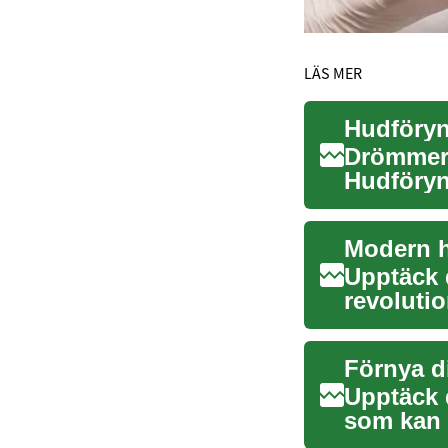
LÄS MER
Drömmer 
Hudföryng
populärar
Modern h
Upptäck 
revolutio
avancerad
Förnya d
Upptäck 
som kan 
utstrålni