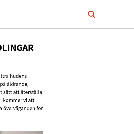
DLINGAR
ättra hudens
 på åldrande,
 sätt att återställa
l kommer vi att
iga överväganden för