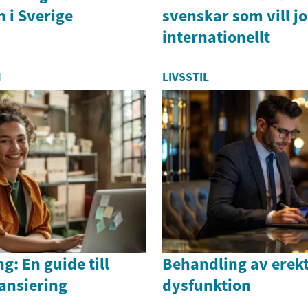
n i Sverige
svenskar som vill j
internationellt
N
LIVSSTIL
g: En guide till
Behandling av erekt
nansiering
dysfunktion