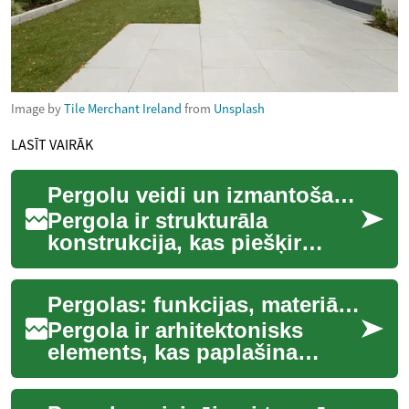
Image by
Tile Merchant Ireland
from
Unsplash
LASĪT VAIRĀK
Pergolu veidi un izmantošana terasē un dārzā
Pergola ir strukturāla
konstrukcija, kas piešķir
terasei vai dārzam skaidru
funkciju un stilu, vienlaikus
Pergolas: funkcijas, materiāli un piemērotība terasei vai dārzam
nodrošinot ...
Pergola ir arhitektonisks
elements, kas paplašina
dzīvojamo telpu uz āru,
nodrošinot struktūru, kas var