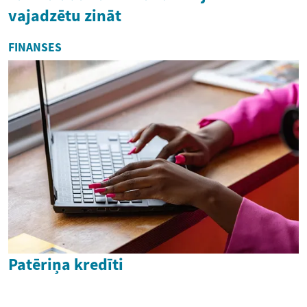
vajadzētu zināt
FINANSES
Patēriņa kredīti