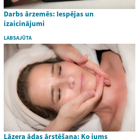
Darbs ārzemēs: Iespējas un
izaicinājumi
LABSAJŪTA
Lāzera ādas ārstēšana: Ko jums