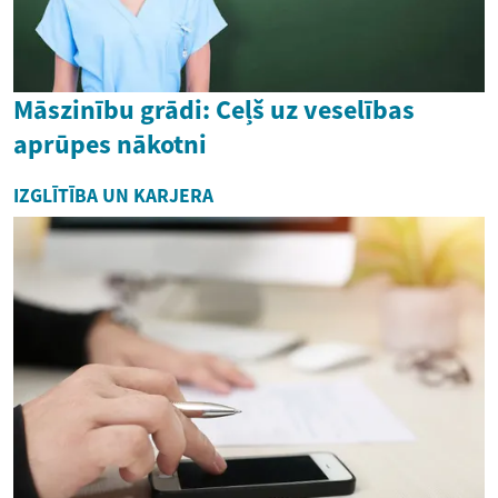
Māszinību grādi: Ceļš uz veselības
aprūpes nākotni
IZGLĪTĪBA UN KARJERA