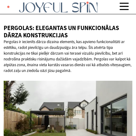
PERGOLAS: ELEGANTAS UN FUNKCIONĀLAS
DĀRZA KONSTRUKCIJAS
Pergolas ir iecienīts dārza dizaina elements, kas apvieno funkcionalitāti ar
estētiku, radot pievilcīgu un daudzpusīgu āra telpu. Šīs atvērta tipa
konstrukcijas ne tikai piešķir dārzam vai terasei vizuālu pievilcību, bet arī
nodrošina praktisku risinājumu dažādām vajadzībām. Pergolas var kalpot kā
atpūtas zona, ēnaina vieta karstās vasaras dienās vai kā atbalsts vīteņaugiem,
radot zaļu un ziedošu oāzi jūsu pagalmā.