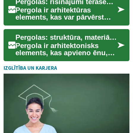
Pergolas: risinājumi terasēm un dārzam
sniegt ēnu, e...
Pergola ir arhitektūras
elements, kas var pārvērst
terasi vai dārzu par
funkcionālu un estētisku āra
Pergolas: struktūra, materiāli un piemērošana dārzā un terasē
telpu. Šajā raks...
Pergola ir arhitektonisks
elements, kas apvieno ēnu,
estētiku un funkcionalitāti
ārtelpās, piemēram, dārzā vai
IZGLĪTĪBA UN KARJERA
uz ter...