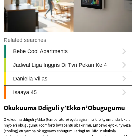
Okukuuma Ddiguli y’Ekko n’Obugugumu
Okukuuma ddiguli y’ekko (temperature) eyetaagisa mu kifo ky’omunda kikulu
nnyo eri obugugumu (comfort) bw’abantu abakirimu. Empewo ey’okunyweza
(cooling) etuyamba okuggyawo ebbugumu eringi mu kifo, n’okukola