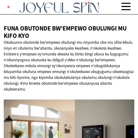
FUNA OBUTONDE BW'EMPEWO OBULUNGI MU
KIFO KYO
Okukuuma obutonde bw'empewo obulungi mu nnyumba oba mu ofiisi kikulu
nnyo eri obulamu bw'abantu, okusanyuka kwabwe, n'okukola kwabwe.
Embeera y'empewo ey'omunda ekwata ku bintu bingi okuva ku bugugumu
n'obunnyogovu okutuuka ku ddiguli y'ekko n'obulungi bw'empewo.
Okuteekawo enkola ennungi ey'okunyweza empewo n'okugiddukanya
kituyamba okufuna empewo ennungi n'okuteekawo obugugumu obwetaagisa
mu kifo kyonna, nga kiyamba okukulakulanya obulamu obulungi n'okukola
obulungi. Kino kireeta obutonde bw'empewo obusanyusa abantu
okubeeramu.