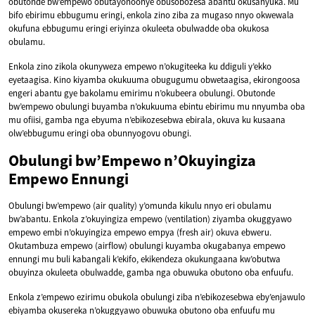
obutonde bw’empewo obutayonoonye obusobozesa abantu okusanyuka. Mu
bifo ebirimu ebbugumu eringi, enkola zino ziba za mugaso nnyo okwewala
okufuna ebbugumu eringi eriyinza okuleeta obulwadde oba okukosa
obulamu.
Enkola zino zikola okunyweza empewo n’okugiteeka ku ddiguli y’ekko
eyetaagisa. Kino kiyamba okukuuma obugugumu obwetaagisa, ekirongoosa
engeri abantu gye bakolamu emirimu n’okubeera obulungi. Obutonde
bw’empewo obulungi buyamba n’okukuuma ebintu ebirimu mu nnyumba oba
mu ofiisi, gamba nga ebyuma n’ebikozesebwa ebirala, okuva ku kusaana
olw’ebbugumu eringi oba obunnyogovu obungi.
Obulungi bw’Empewo n’Okuyingiza
Empewo Ennungi
Obulungi bw’empewo (air quality) y’omunda kikulu nnyo eri obulamu
bw’abantu. Enkola z’okuyingiza empewo (ventilation) ziyamba okuggyawo
empewo embi n’okuyingiza empewo empya (fresh air) okuva ebweru.
Okutambuza empewo (airflow) obulungi kuyamba okugabanya empewo
ennungi mu buli kabangali k’ekifo, ekikendeza okukungaana kw’obutwa
obuyinza okuleeta obulwadde, gamba nga obuwuka obutono oba enfuufu.
Enkola z’empewo ezirimu obukola obulungi ziba n’ebikozesebwa eby’enjawulo
ebiyamba okusereka n’okuggyawo obuwuka obutono oba enfuufu mu