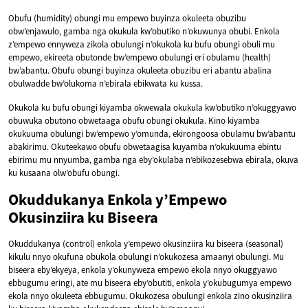
Obufu (humidity) obungi mu empewo buyinza okuleeta obuzibu
obw’enjawulo, gamba nga okukula kw’obutiko n’okuwunya obubi. Enkola
z’empewo ennyweza zikola obulungi n’okukola ku bufu obungi obuli mu
empewo, ekireeta obutonde bw’empewo obulungi eri obulamu (health)
bw’abantu. Obufu obungi buyinza okuleeta obuzibu eri abantu abalina
obulwadde bw’olukoma n’ebirala ebikwata ku kussa.
Okukola ku bufu obungi kiyamba okwewala okukula kw’obutiko n’okuggyawo
obuwuka obutono obwetaaga obufu obungi okukula. Kino kiyamba
okukuuma obulungi bw’empewo y’omunda, ekirongoosa obulamu bw’abantu
abakirimu. Okuteekawo obufu obwetaagisa kuyamba n’okukuuma ebintu
ebirimu mu nnyumba, gamba nga eby’okulaba n’ebikozesebwa ebirala, okuva
ku kusaana olw’obufu obungi.
Okuddukanya Enkola y’Empewo
Okusinziira ku Biseera
Okuddukanya (control) enkola y’empewo okusinziira ku biseera (seasonal)
kikulu nnyo okufuna obukola obulungi n’okukozesa amaanyi obulungi. Mu
biseera eby’ekyeya, enkola y’okunyweza empewo ekola nnyo okuggyawo
ebbugumu eringi, ate mu biseera eby’obutiti, enkola y’okubugumya empewo
ekola nnyo okuleeta ebbugumu. Okukozesa obulungi enkola zino okusinziira