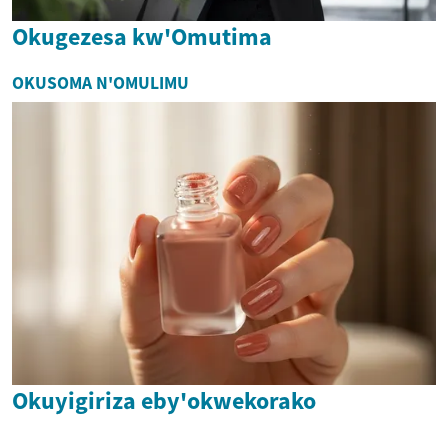
Okugezesa kw'Omutima
OKUSOMA N'OMULIMU
Okuyigiriza eby'okwekorako