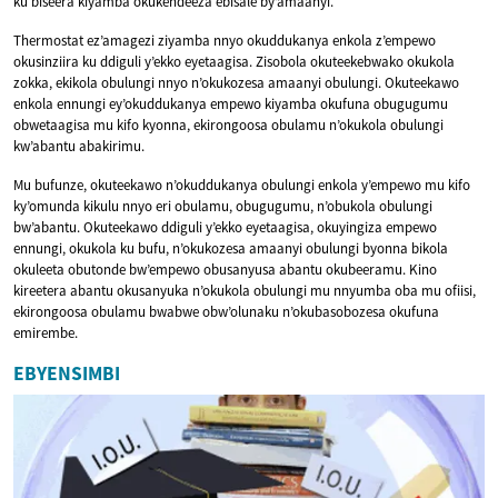
ku biseera kiyamba okukendeeza ebisale by’amaanyi.
Thermostat ez’amagezi ziyamba nnyo okuddukanya enkola z’empewo
okusinziira ku ddiguli y’ekko eyetaagisa. Zisobola okuteekebwako okukola
zokka, ekikola obulungi nnyo n’okukozesa amaanyi obulungi. Okuteekawo
enkola ennungi ey’okuddukanya empewo kiyamba okufuna obugugumu
obwetaagisa mu kifo kyonna, ekirongoosa obulamu n’okukola obulungi
kw’abantu abakirimu.
Mu bufunze, okuteekawo n’okuddukanya obulungi enkola y’empewo mu kifo
ky’omunda kikulu nnyo eri obulamu, obugugumu, n’obukola obulungi
bw’abantu. Okuteekawo ddiguli y’ekko eyetaagisa, okuyingiza empewo
ennungi, okukola ku bufu, n’okukozesa amaanyi obulungi byonna bikola
okuleeta obutonde bw’empewo obusanyusa abantu okubeeramu. Kino
kireetera abantu okusanyuka n’okukola obulungi mu nnyumba oba mu ofiisi,
ekirongoosa obulamu bwabwe obw’olunaku n’okubasobozesa okufuna
emirembe.
EBYENSIMBI