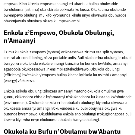
empewo. Kino kireeta empewo ennungi eri abantu abalina obulwadde
bw’olukoma (asthma) oba ebirala ebikwata ku kussa. Okukuuma obutonde
bw’empewo obulungi mu kifo ky’omunda kikulu nnyo okwewala obulwadde
obw’enjawulo obuyinza okuva ku mpewo embi.
Enkola z’Empewo, Obukola Obulungi,
n’Amaanyi
Ezimu ku nkola z’empewo (system) ezikozesebwa zirimu eza split systems,
central air conditioning, n’eza portable units. Buli nkola erina obulungi n’obubi
bwayo, era okulonda enkola ennungi kisinziira ku bunene bw’ekifo, amaanyi
agasobola okukozesebwa, n’ensimbi ezitekeddwawo. Obukola obulungi
(efficiency) bw’enkola y’empewo bulina kinene ky’ekola ku nsimbi z’amaanyi
(energy) z’okozesa.
Enkola ezikola obulungi zikozesa amaanyi matono okukola omulimu gwe
gumu, ekikendeza ebisale by’amaanyi n’okukendeeza ku kusaana kw’obutonde
(environment). Okulonda enkola erina obukola obulungi kiyamba okwewala
okukozesa amaanyi amangi n’okukendeeza ku bubi obuyinza okugwa ku
butonde bw’empewo. Okuddukanya enkola eno obulungi n’okugirongoosa buli
kiseera kiyamba nnyo okukuuma obukola bwayo obulungi.
Okukola ku Bufu n’Obulamu bw’Abantu