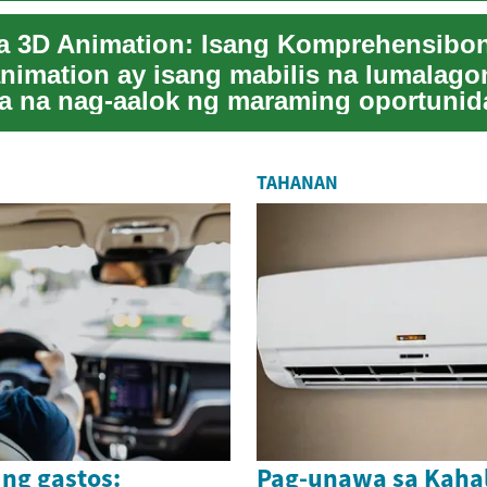
a 3D Animation: Isang Komprehensibo
nimation ay isang mabilis na lumalago
ya na nag-aalok ng maraming oportunid
alikhain...
TAHANAN
ng gastos:
Pag-unawa sa Kaha