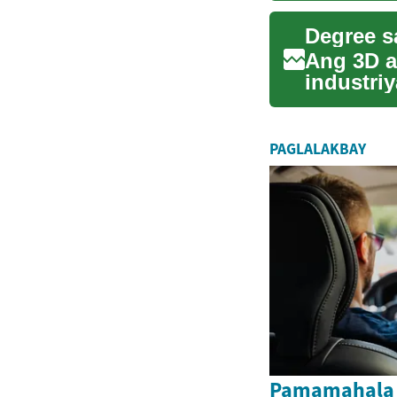
Degree s
Ang 3D a
industri
sa mga m
PAGLALAKBAY
Pamamahala 