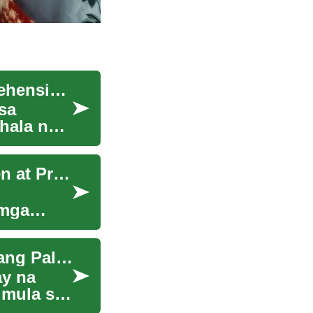
Pag-unawa sa Sachversicherungen: Ang Komprehensibong Gabay
sa
hala ng
Komprehensibong Gabay sa Sachversicherungen at Proteksyon
 mga
Pagpili at Pag-aalaga ng Tile: Gabay sa Magandang Palapag
y na
 mula sa