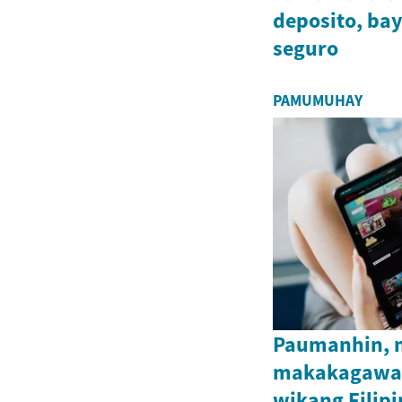
deposito, bay
seguro
PAMUMUHAY
Paumanhin, n
makakagawa n
wikang Filipi