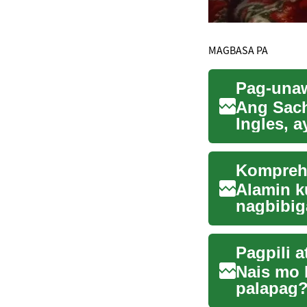
MAGBASA PA
Ang Sach
Ingles, 
pananalap
Alamin k
nagbibig
personal
Nais mo 
palapag?
pagpili ng