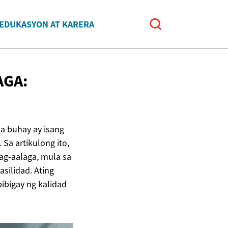
EDUKASYON AT KARERA
AGA:
a buhay ay isang
a artikulong ito,
ag-aalaga, mula sa
silidad. Ating
ibigay ng kalidad