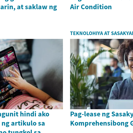
arin, at saklaw ng
Air Condition
TEKNOLOHIYA AT SASAKYA
gunit hindi ako
Pag-lease ng Sasaky
g artikulo sa
Komprehensibong 
no tungkol sa