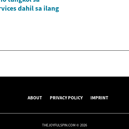
vices dahil sa ilang
ABOUT
PRIVACY POLICY
IMPRINT
THEJOYFULSPIN.COM © 2026