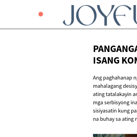
PANGANGA
ISANG
KO
Ang paghahanap ng
mahalagang desisyo
ating tatalakayin
mga serbisyong ina
sisiyasatin kung 
na buhay sa ating