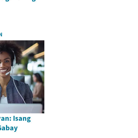
N
an: Isang
Gabay