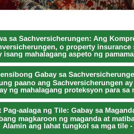
versicherungen, o property insurance 
ay isang mahalagang aspeto ng pamama
i sa mar...
ung paano ang Sachversicherungen ay
ay ng mahalagang proteksyon para sa
 at pang-negosyon...
bang magkaroon ng maganda at matiba
 Alamin ang lahat tungkol sa mga tile -
 ta...