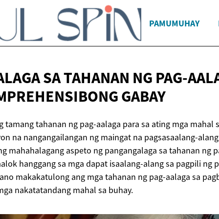
PAMUMUHAY
LAGA SA TAHANAN NG PAG-AAL
MPREHENSIBONG GABAY
 tamang tahanan ng pag-aalaga para sa ating mga mahal s
n na nangangailangan ng maingat na pagsasaalang-alang. S
 ang mahahalagang aspeto ng pangangalaga sa tahanan ng p
alok hanggang sa mga dapat isaalang-alang sa pagpili ng pa
paano makakatulong ang mga tahanan ng pag-aalaga sa pagb
 mga nakatatandang mahal sa buhay.