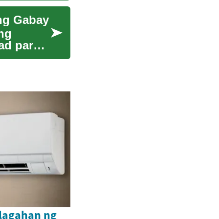
ng Gabay
ng
ad para
lagahan ng