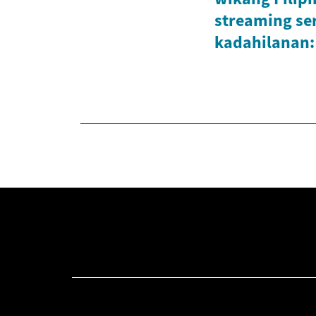
streaming ser
kadahilanan: