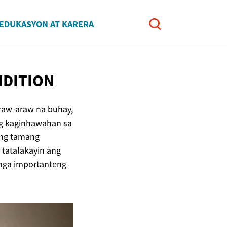
EDUKASYON AT KARERA
NDITION
araw-araw na buhay,
ng kaginhawahan sa
 ng tamang
 tatalakayin ang
 mga importanteng