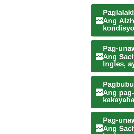
Ang Alzh
kondisyo
kakayaha
Ang Sach
Ingles, 
pananalap
Ang pag-
kakayaha
kalituhan
Ang Sach