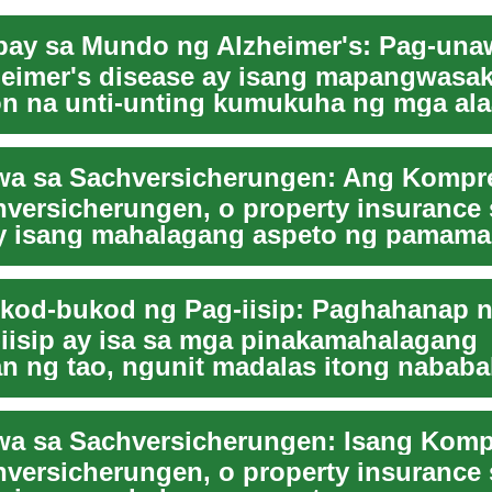
eimer's disease ay isang mapangwasak
n na unti-unting kumukuha ng mga alaa
n ng isang...
versicherungen, o property insurance 
ay isang mahalagang aspeto ng pamama
i sa mar...
iisip ay isa sa mga pinakamahalagang
n ng tao, ngunit madalas itong nababa
 at gulo. S...
versicherungen, o property insurance 