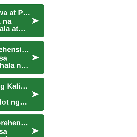
Paglalakbay sa Mundo ng Alzheimer's: Pag-unawa at Pag-asa
 na
la at
Pag-unawa sa Sachversicherungen: Ang Komprehensibong Gabay
sa
hala ng
Pagbubukod-bukod ng Pag-iisip: Paghahanap ng Kalinawan
lot ng
Pag-unawa sa Sachversicherungen: Isang Komprehensibong Patnubay
sa