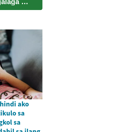
alaga sa
hindi ako
ikulo sa
gkol sa
ahil sa ilang