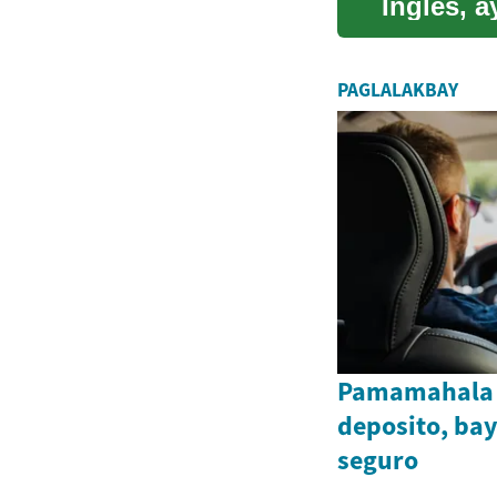
Ingles, 
ari-arian 
PAGLALAKBAY
Pamamahala 
deposito, bay
seguro