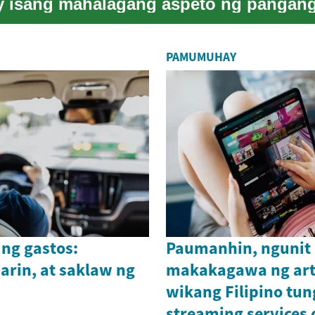
ay isang mahalagang aspeto ng pangang
at pi...
PAMUMUHAY
ng gastos:
Paumanhin, ngunit 
arin, at saklaw ng
makakagawa ng art
wikang Filipino tun
streaming services d