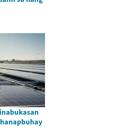
Kinabukasan
hahanapbuhay