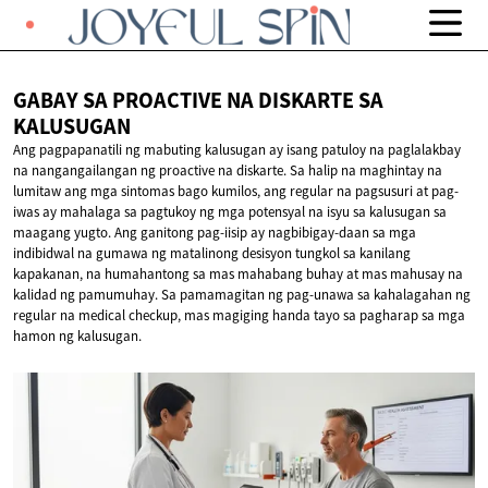
GABAY SA PROACTIVE NA DISKARTE
SA
KALUSUGAN
Ang pagpapanatili ng mabuting kalusugan ay isang patuloy na paglalakbay
na nangangailangan ng proactive na diskarte. Sa halip na maghintay na
lumitaw ang mga sintomas bago kumilos, ang regular na pagsusuri at pag-
iwas ay mahalaga sa pagtukoy ng mga potensyal na isyu sa kalusugan sa
maagang yugto. Ang ganitong pag-iisip ay nagbibigay-daan sa mga
indibidwal na gumawa ng matalinong desisyon tungkol sa kanilang
kapakanan, na humahantong sa mas mahabang buhay at mas mahusay na
kalidad ng pamumuhay. Sa pamamagitan ng pag-unawa sa kahalagahan ng
regular na medical checkup, mas magiging handa tayo sa pagharap sa mga
hamon ng kalusugan.