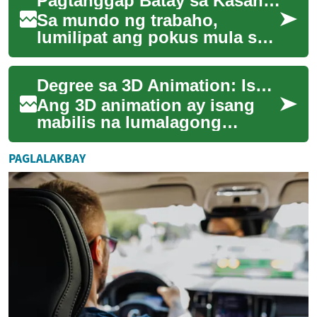
Pagtanggap Batay sa Kasanayan: Gabay para sa Bagong Trabaho
malalaman mo k...
Sa mundo ng trabaho,
lumilipat ang pokus mula sa
diploma tungo sa malinaw na
kasanayan. Alamin kung
Degree sa 3D Animation: Isang Komprehensibong Gabay
paano gamitin ang...
Ang 3D animation ay isang
mabilis na lumalagong
industriya na nag-aalok ng
maraming oportunidad para
PAGLALAKBAY
sa mga malikhain...