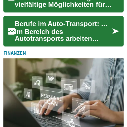
vielfältige Möglichkeiten für
Menschen, die praktisch
arbeiten, mobil sein und im
Berufe im Auto-Transport: Aufgaben, Anforderungen und Perspektiven
Team...
Im Bereich des
Autotransports arbeiten
verschiedene Fachkräfte
zusammen, um Fahrzeuge
FINANZEN
sicher und termingerecht von
A ...