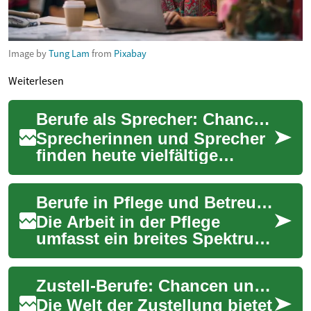
Image by
Tung Lam
from
Pixabay
Weiterlesen
Berufe als Sprecher: Chancen in Synchronisation und Animation
Sprecherinnen und Sprecher
finden heute vielfältige
Beschäftigungsfelder: von
klassischer Synchronisation
Berufe in Pflege und Betreuung: Chancen für Pflegekräfte
über Werbes...
Die Arbeit in der Pflege
umfasst ein breites Spektrum
an Tätigkeiten im
Gesundheitswesen und bietet
Zustell‑Berufe: Chancen und Karriere in der Logistik
vielfältige Einsa...
Die Welt der Zustellung bietet