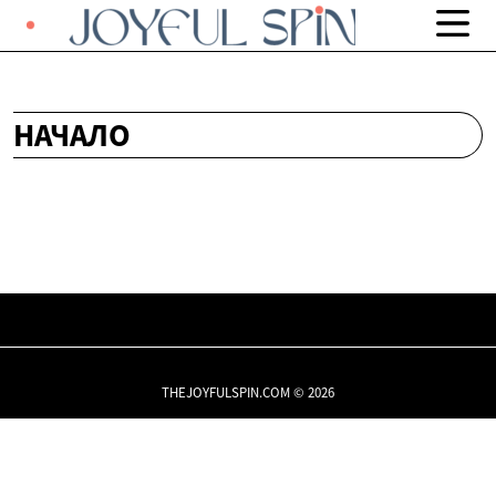
НАЧАЛО
THEJOYFULSPIN.COM © 2026